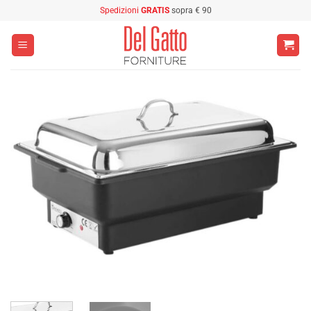
Salta
Spedizioni
GRATIS
sopra € 90
ai
contenuti