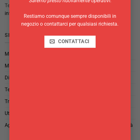
Saremo presto nuovamente operativi.
Tel.
069844697
info@delgattoforniture.it
Restiamo comunque sempre disponibili in
negozio o contattarci per qualsiasi richiesta.
SICUREZZA
CONTATTACI
Metodi di Pagamento
Metodi di Spedizione
Diritto di Reso
Termini e Condizioni
Trattamento dei Dati
Utilizzo di cookies
Aggiorna le tue preferenze di tracciamento della pubblicità