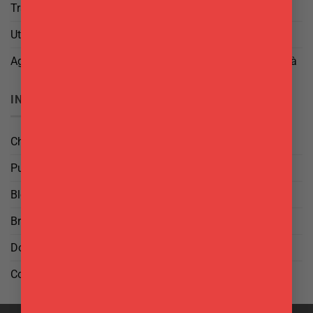
Trattamento dei Dati
Utilizzo di cookies
Aggiorna le tue preferenze di tracciamento della pubblicità
INFO
Chi Siamo
Punti Vendita
Blog
Brand
Domande frequenti
Contattaci