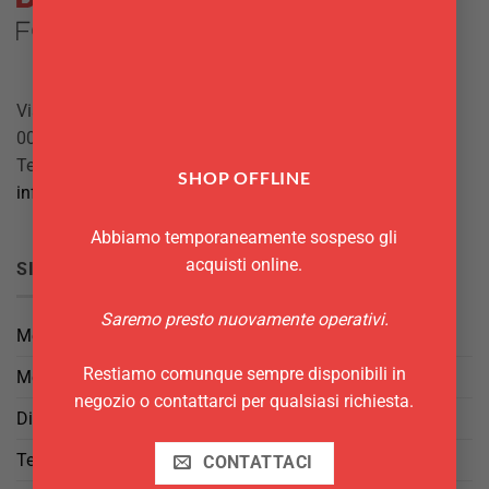
Via Giuseppe Mazzini, 10
00042 Anzio (RM)
Tel.
069844697
SHOP OFFLINE
info@delgattoforniture.it
Abbiamo temporaneamente sospeso gli
acquisti online.
SICUREZZA
Saremo presto nuovamente operativi.
Metodi di Pagamento
Restiamo comunque sempre disponibili in
Metodi di Spedizione
negozio o contattarci per qualsiasi richiesta.
Diritto di Reso
Termini e Condizioni
CONTATTACI