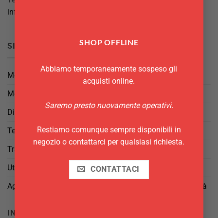
info@delgattoforniture.it
SHOP OFFLINE
SICUREZZA
Abbiamo temporaneamente sospeso gli
Metodi di Pagamento
acquisti online.
Metodi di Spedizione
Saremo presto nuovamente operativi.
Diritto di Reso
Restiamo comunque sempre disponibili in
Termini e Condizioni
negozio o contattarci per qualsiasi richiesta.
Trattamento dei Dati
Utilizzo di cookies
CONTATTACI
Aggiorna le tue preferenze di tracciamento della pubblicità
INFO