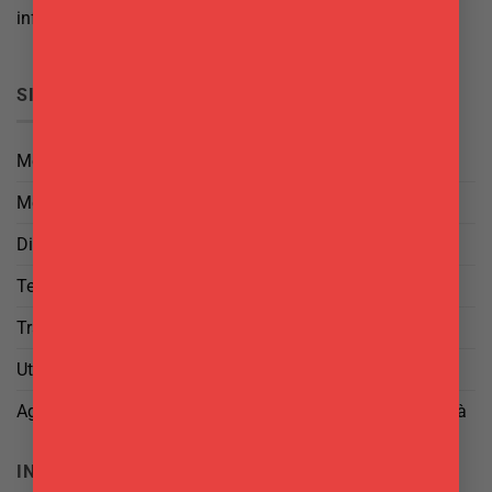
info@delgattoforniture.it
SICUREZZA
Metodi di Pagamento
Metodi di Spedizione
Diritto di Reso
Termini e Condizioni
Trattamento dei Dati
Utilizzo di cookies
Aggiorna le tue preferenze di tracciamento della pubblicità
INFO