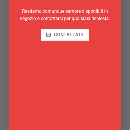
Via della Cannuccia, 295
Restiamo comunque sempre disponibili in
00042 Anzio (Roma)
negozio o contattarci per qualsiasi richiesta.
Tel 06 98 77 590
Orari punto vendita
CONTATTACI
Giorno
Mattina
Pomeriggio
Lun
8.30-13.00
15.30-19.00
Mar
8.30-13.00
15.30-19.00
Mer
8.30-13.00
15.30-19.00
Gio
8.30-13.00
15.30-19.00
Ven
8.30-13.00
15.30-19.00
Sab
8.30-13.00
16.00-19.00