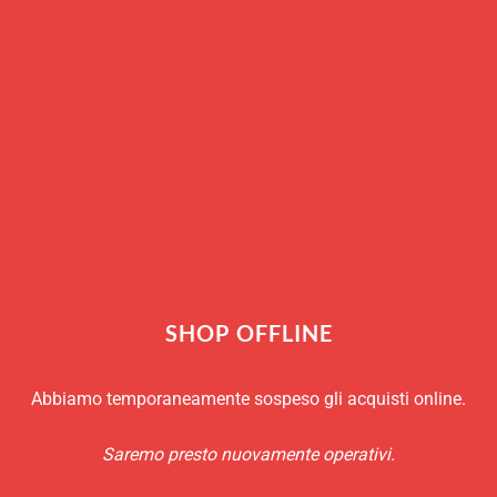
SHOP OFFLINE
 bar”
Abbiamo temporaneamente sospeso gli acquisti online.
nsione.
Saremo presto nuovamente operativi.