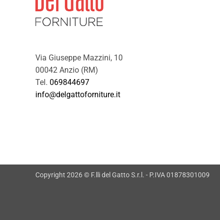
Via Giuseppe Mazzini, 10
00042 Anzio (RM)
Tel.
069844697
info@delgattoforniture.it
Copyright 2026 © F.lli del Gatto S.r.l. - P.IVA 01878301009