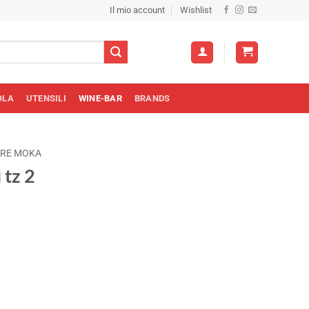
Il mio account
Wishlist
OLA
UTENSILI
WINE-BAR
BRANDS
ERE MOKA
 tz 2
zo
le
0€.