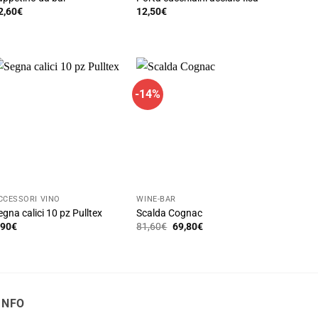
2,60
€
12,50
€
uesto
rodotto
a
iù
rianti.
-14%
e
pzioni
ossono
ssere
celte
lla
CCESSORI VINO
WINE-BAR
agina
egna calici 10 pz Pulltex
Scalda Cognac
el
Il
Il
,90
€
81,60
€
69,80
€
prezzo
prezzo
rodotto
originale
attuale
era:
è:
81,60€.
69,80€.
INFO