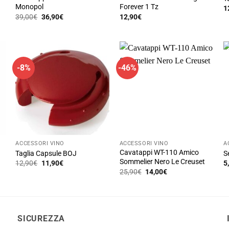
Monopol
Forever 1 Tz
1
Il
Il
39,00
€
36,90
€
12,90
€
Q
prezzo
prezzo
p
originale
attuale
era:
è:
h
39,00€.
36,90€.
p
va
-8%
-46%
L
o
p
e
s
ne
ACCESSORI VINO
ACCESSORI VINO
A
p
Cavatappi WT-110 Amico
Taglia Capsule BOJ
S
d
Sommelier Nero Le Creuset
Il
Il
12,90
€
11,90
€
5
prezzo
prezzo
p
Il
Il
25,90
€
14,00
€
originale
attuale
prezzo
prezzo
era:
è:
originale
attuale
12,90€.
11,90€.
era:
è:
25,90€.
14,00€.
SICUREZZA