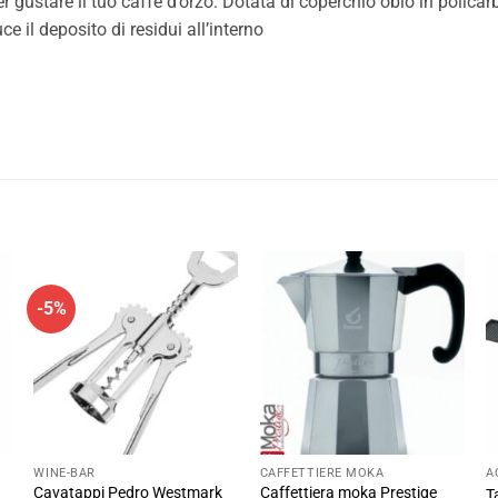
r gustare il tuo caffè d’orzo. Dotata di coperchio oblò in polic
e il deposito di residui all’interno
-5%
WINE-BAR
CAFFETTIERE MOKA
A
Cavatappi Pedro Westmark
Caffettiera moka Prestige
T