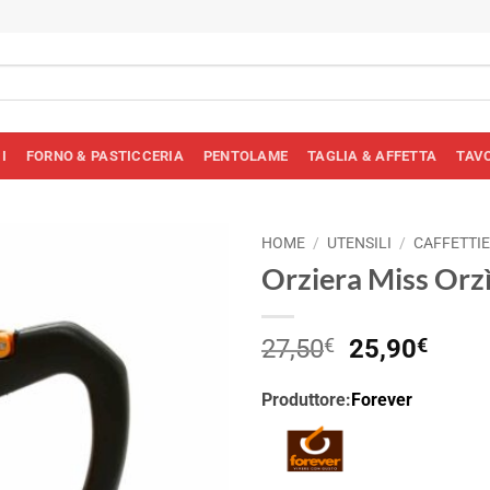
I
FORNO & PASTICCERIA
PENTOLAME
TAGLIA & AFFETTA
TAV
HOME
/
UTENSILI
/
CAFFETTI
Orziera Miss Orzì
Il
Il
27,50
€
25,90
€
prezzo
prez
originale
attua
Produttore:
Forever
era:
è:
27,50€.
25,9