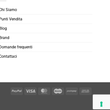
Chi Siamo
Punti Vendita
Blog
Brand
Domande frequenti
Contattaci
PayPal
Visa
MasterCard
Maestro
Postepay
Cash
On
Delivery