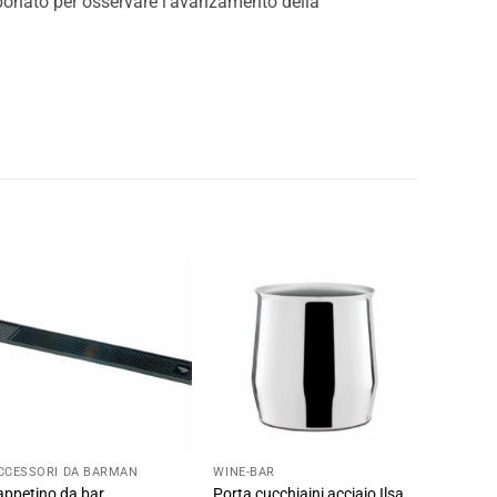
arbonato per osservare l’avanzamento della
CCESSORI DA BARMAN
WINE-BAR
appetino da bar
Porta cucchiaini acciaio Ilsa