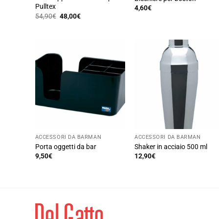
Pulltex
4,60
€
Il
Il
54,90
€
48,00
€
prezzo
prezzo
originale
attuale
era:
è:
54,90€.
48,00€.
ACCESSORI DA BARMAN
ACCESSORI DA BARMAN
Porta oggetti da bar
Shaker in acciaio 500 ml
9,50
€
12,90
€