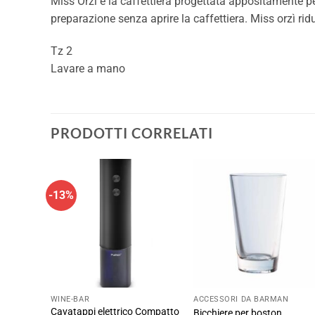
Miss Orzì è la caffettiera progettata appositamente pe
preparazione senza aprire la caffettiera. Miss orzì riduc
Tz 2
Lavare a mano
PRODOTTI CORRELATI
-13%
WINE-BAR
ACCESSORI DA BARMAN
Cavatappi elettrico Compatto
Bicchiere per boston