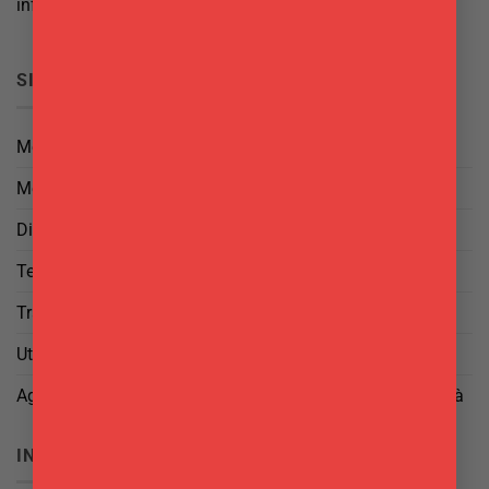
info@delgattoforniture.it
SICUREZZA
Metodi di Pagamento
Metodi di Spedizione
Diritto di Reso
Termini e Condizioni
Trattamento dei Dati
Utilizzo di cookies
Aggiorna le tue preferenze di tracciamento della pubblicità
INFO