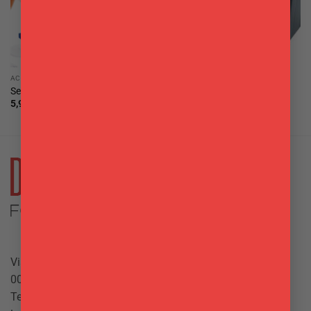
ACCESSORI VINO
ACCESSORI DA BARMAN
Segna calici 10 pz Pulltex
Porta oggetti da bar
5,90
€
9,50
€
Via Giuseppe Mazzini, 10
00042 Anzio (RM)
Tel.
069844697