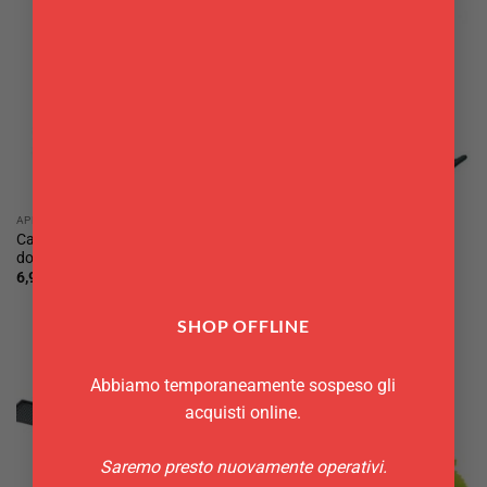
APRIBOTTIGLIE
ACCESSORI VINO
Cavatappi da cameriere a
Cavatappi a pressione d’aria
doppia leva classico Pulltex
Corky
6,90
€
35,70
€
SHOP OFFLINE
Abbiamo temporaneamente sospeso gli
acquisti online.
Saremo presto nuovamente operativi.