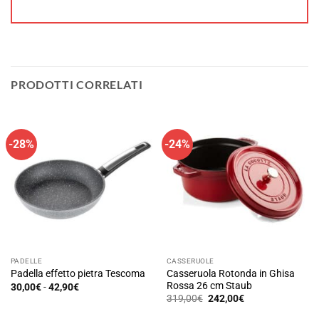
PRODOTTI CORRELATI
-28%
-24%
PADELLE
CASSERUOLE
Casseruola Rotonda in Ghisa
Padella effetto pietra Tescoma
Rossa 26 cm Staub
Fascia
30,00
€
-
42,90
€
di
Il
Il
Questo
319,00
€
242,00
€
prezzo:
prezzo
prezzo
prodotto
da
originale
attuale