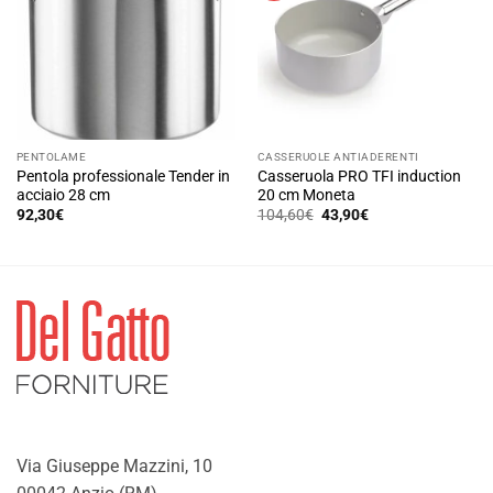
opzioni
possono
essere
scelte
nella
pagina
del
PENTOLAME
CASSERUOLE ANTIADERENTI
prodotto
Pentola professionale Tender in
Casseruola PRO TFI induction
acciaio 28 cm
20 cm Moneta
Il
Il
92,30
€
104,60
€
43,90
€
prezzo
prezzo
originale
attuale
era:
è:
104,60€.
43,90€.
Via Giuseppe Mazzini, 10