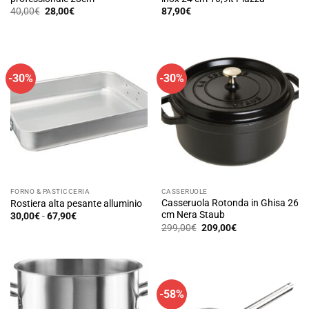
Il
Il
40,00
€
28,00
€
87,90
€
prezzo
prezzo
originale
attuale
era:
è:
40,00€.
28,00€.
-30%
-30%
FORNO & PASTICCERIA
CASSERUOLE
Casseruola Rotonda in Ghisa 26
Rostiera alta pesante alluminio
cm Nera Staub
Fascia
30,00
€
-
67,90
€
di
Il
Il
Questo
299,00
€
209,00
€
prezzo:
prezzo
prezzo
prodotto
da
originale
attuale
30,00€
era:
è:
ha
a
299,00€.
209,00€.
67,90€
più
varianti.
-58%
Le