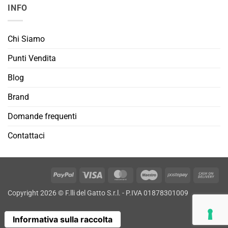
INFO
Chi Siamo
Punti Vendita
Blog
Brand
Domande frequenti
Contattaci
PayPal
Visa
MasterCard
Maestro
Postepay
Cas
On
Copyright 2026 © F.lli del Gatto S.r.l. - P.IVA 01878301009
Deli
Informativa sulla raccolta