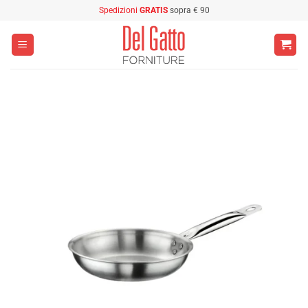
Salta
Spedizioni
GRATIS
sopra € 90
ai
contenuti