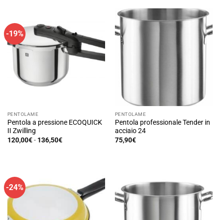
30,00€
era:
è:
ha
a
319,00€.
242,00€.
42,90€
più
varianti.
-19%
Le
opzioni
possono
essere
scelte
nella
pagina
del
PENTOLAME
PENTOLAME
prodotto
Pentola a pressione ECOQUICK
Pentola professionale Tender in
II Zwilling
acciaio 24
Fascia
120,00
€
-
136,50
€
75,90
€
di
Questo
prezzo:
prodotto
da
120,00€
ha
a
136,50€
più
-24%
varianti.
Le
opzioni
possono