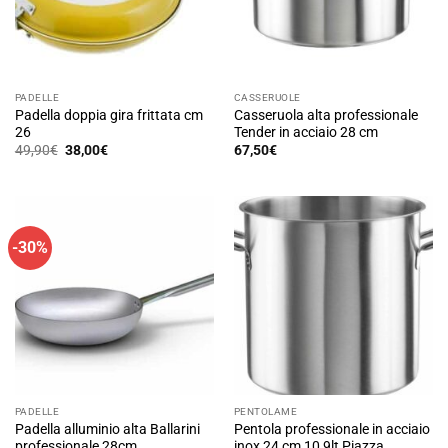
essere
scelte
nella
pagina
PADELLE
CASSERUOLE
del
Padella doppia gira frittata cm
Casseruola alta professionale
prodotto
26
Tender in acciaio 28 cm
Il
Il
49,90
€
38,00
€
67,50
€
prezzo
prezzo
originale
attuale
era:
è:
49,90€.
38,00€.
-30%
PADELLE
PENTOLAME
Padella alluminio alta Ballarini
Pentola professionale in acciaio
professionale 28cm
inox 24 cm 10,9lt Piazza