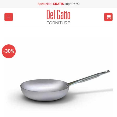
Salta
Spedizioni
GRATIS
sopra € 90
ai
contenuti
-30%