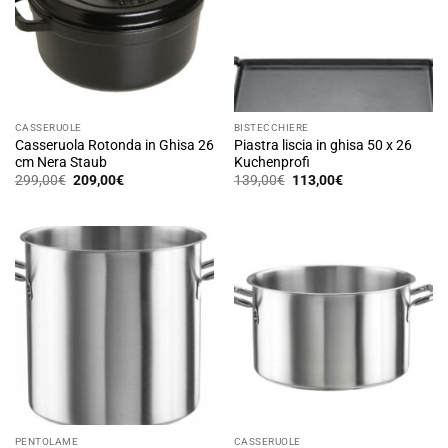
opzioni
possono
essere
scelte
nella
pagina
CASSERUOLE
BISTECCHIERE
del
Casseruola Rotonda in Ghisa 26
Piastra liscia in ghisa 50 x 26
prodotto
cm Nera Staub
Kuchenprofi
Il
Il
Il
Il
299,00
€
209,00
€
139,00
€
113,00
€
prezzo
prezzo
prezzo
prezzo
originale
attuale
originale
attuale
era:
è:
era:
è:
299,00€.
209,00€.
139,00€.
113,00€.
PENTOLAME
CASSERUOLE