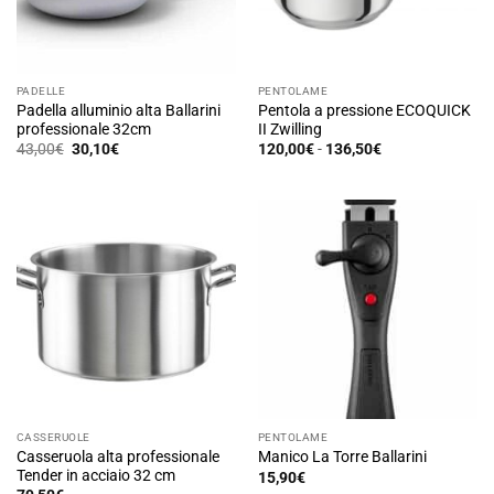
essere
scelte
scelte
nella
nella
pagina
pagina
del
PADELLE
PENTOLAME
del
prodotto
Padella alluminio alta Ballarini
Pentola a pressione ECOQUICK
prodotto
professionale 32cm
II Zwilling
Il
Il
Fascia
43,00
€
30,10
€
120,00
€
-
136,50
€
prezzo
prezzo
di
Questo
originale
attuale
prezzo:
prodotto
era:
è:
da
43,00€.
30,10€.
120,00€
ha
a
136,50€
più
varianti.
Le
opzioni
possono
essere
scelte
nella
pagina
CASSERUOLE
PENTOLAME
del
Casseruola alta professionale
Manico La Torre Ballarini
prodotto
Tender in acciaio 32 cm
15,90
€