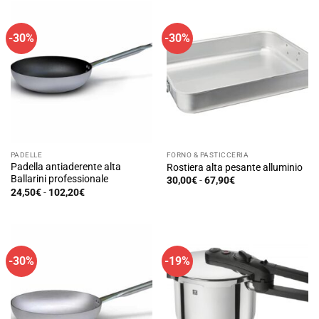
-30%
-30%
PADELLE
FORNO & PASTICCERIA
Padella antiaderente alta
Rostiera alta pesante alluminio
Ballarini professionale
Fascia
30,00
€
-
67,90
€
di
Fascia
Questo
24,50
€
-
102,20
€
prezzo:
di
Questo
prodotto
da
prezzo:
30,00€
prodotto
da
ha
a
24,50€
ha
67,90€
più
a
102,20€
più
varianti.
-30%
-19%
varianti.
Le
Le
opzioni
opzioni
possono
possono
essere