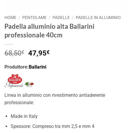
HOME
/
PENTOLAME
/
PADELLE
/
PADELLE IN ALLUMINIO
Padella alluminio alta Ballarini
professionale 40cm
Il
Il
68,50
€
47,95
€
prezzo
prezzo
originale
attuale
Produttore:
Ballarini
era:
è:
68,50€.
47,95€.
Linea in alluminio con rivestimento antiaderente
professionale:
Made in Italy
Spessore: Compreso tra mm 2,5 e mm 4