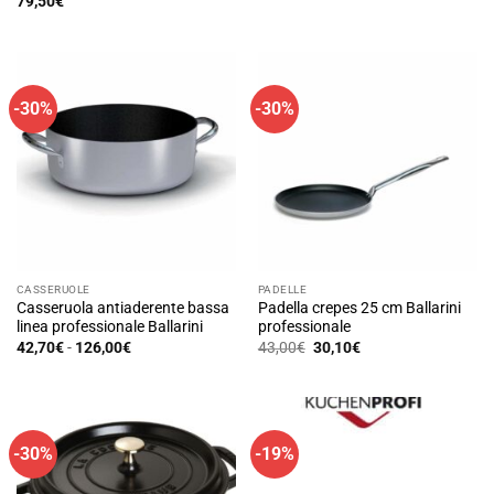
79,50
€
-30%
-30%
CASSERUOLE
PADELLE
Casseruola antiaderente bassa
Padella crepes 25 cm Ballarini
linea professionale Ballarini
professionale
Fascia
Il
Il
42,70
€
-
126,00
€
43,00
€
30,10
€
di
prezzo
prezzo
Questo
prezzo:
originale
attuale
prodotto
da
era:
è:
42,70€
43,00€.
30,10€.
ha
a
126,00€
più
-30%
-19%
varianti.
Le