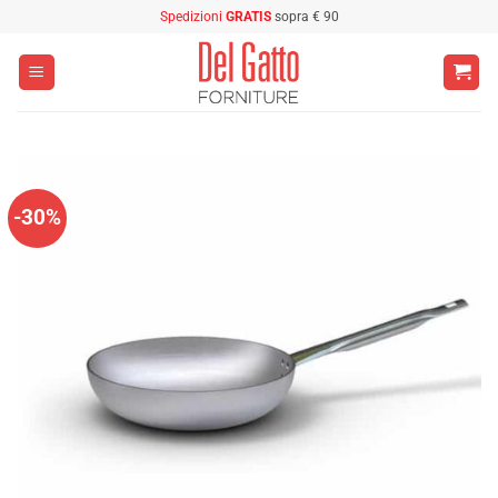
Salta
Spedizioni
GRATIS
sopra € 90
ai
contenuti
-30%