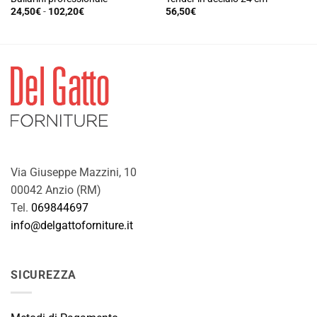
Fascia
24,50
€
-
102,20
€
56,50
€
di
Questo
prezzo:
prodotto
da
24,50€
ha
a
102,20€
più
varianti.
Le
opzioni
possono
essere
scelte
nella
Via Giuseppe Mazzini, 10
pagina
00042 Anzio (RM)
del
Tel.
069844697
prodotto
info@delgattoforniture.it
SICUREZZA