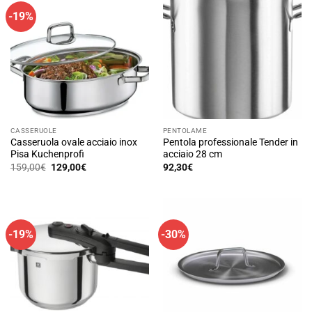
-19%
CASSERUOLE
PENTOLAME
Casseruola ovale acciaio inox
Pentola professionale Tender in
Pisa Kuchenprofi
acciaio 28 cm
Il
Il
159,00
€
129,00
€
92,30
€
prezzo
prezzo
originale
attuale
era:
è:
159,00€.
129,00€.
-19%
-30%