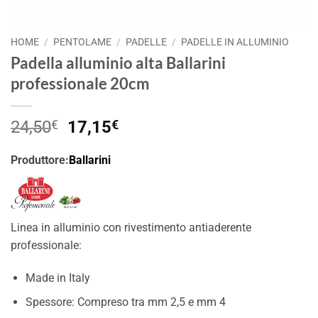
HOME
/
PENTOLAME
/
PADELLE
/
PADELLE IN ALLUMINIO
Padella alluminio alta Ballarini
professionale 20cm
Il
Il
24,50
€
17,15
€
prezzo
prezzo
originale
attuale
Produttore:
Ballarini
era:
è:
24,50€.
17,15€.
Linea in alluminio con rivestimento antiaderente
professionale:
Made in Italy
Spessore: Compreso tra mm 2,5 e mm 4