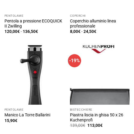
PENTOLAME
COPERCHI
Pentola a pressione ECOQUICK
Coperchio alluminio linea
II Zwilling
professionale
Fascia
Fascia
120,00
€
-
136,50
€
8,00
€
-
24,50
€
di
di
Questo
Questo
prezzo:
prezzo:
prodotto
prodotto
da
da
120,00€
8,00€
ha
ha
a
a
136,50€
24,50€
più
più
-19%
varianti.
varianti.
Le
Le
opzioni
opzioni
possono
possono
essere
essere
scelte
scelte
nella
nella
pagina
pagina
PENTOLAME
BISTECCHIERE
del
del
Piastra liscia in ghisa 50 x 26
Manico La Torre Ballarini
prodotto
prodotto
Kuchenprofi
15,90
€
Il
Il
139,00
€
113,00
€
prezzo
prezzo
originale
attuale