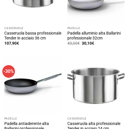
CASSERUOLE
PADELLE
Casseruola bassa professionale
Padella alluminio alta Ballarini
Tender in acciaio 36 cm
professionale 32cm
Il
Il
107,90
€
43,00
€
30,10
€
prezzo
prezzo
originale
attuale
era:
è:
43,00€.
30,10€.
-30%
PADELLE
CASSERUOLE
Padella antiaderente alta
Casseruola alta professionale
Ballarini professionale
Tender in acciaio 24 cm