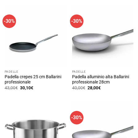
era:
è:
139,00€.
113,00€.
-30%
-30%
PADELLE
PADELLE
Padella crepes 25 cm Ballarini
Padella alluminio alta Ballarini
professionale
professionale 28cm
Il
Il
Il
Il
43,00
€
30,10
€
40,00
€
28,00
€
prezzo
prezzo
prezzo
prezzo
originale
attuale
originale
attuale
era:
è:
era:
è:
43,00€.
30,10€.
40,00€.
28,00€.
-30%