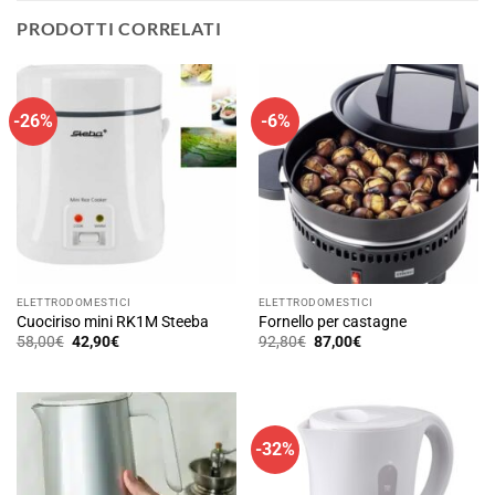
PRODOTTI CORRELATI
-26%
-6%
ELETTRODOMESTICI
ELETTRODOMESTICI
Cuociriso mini RK1M Steeba
Fornello per castagne
Il
Il
Il
Il
58,00
€
42,90
€
92,80
€
87,00
€
prezzo
prezzo
prezzo
prezzo
originale
attuale
originale
attuale
era:
è:
era:
è:
58,00€.
42,90€.
92,80€.
87,00€.
-32%