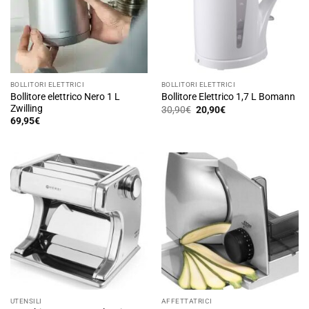
BOLLITORI ELETTRICI
BOLLITORI ELETTRICI
Bollitore elettrico Nero 1 L
Bollitore Elettrico 1,7 L Bomann
Zwilling
Il
Il
30,90
€
20,90
€
prezzo
prezzo
69,95
€
originale
attuale
era:
è:
30,90€.
20,90€.
UTENSILI
AFFETTATRICI