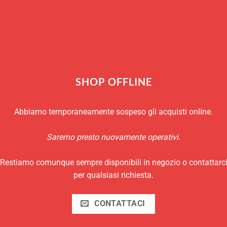
SHOP OFFLINE
ivestito in silicone antiscivolo per una presa più sicura.
fonti di calore
Abbiamo temporaneamente sospeso gli acquisti online.
Saremo presto nuovamente operativi.
Restiamo comunque sempre disponibili in negozio o contattarc
per qualsiasi richiesta.
-
CONTATTACI