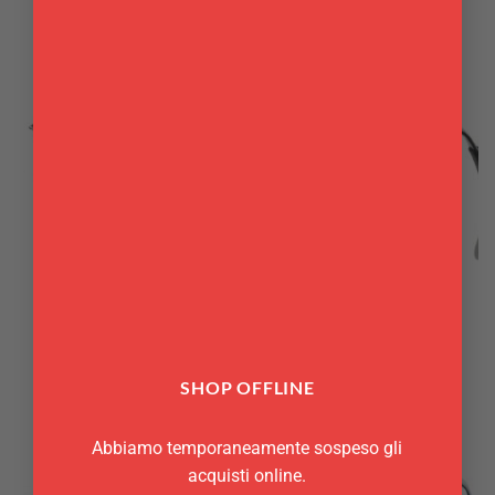
Lattiera Anniversario Ilsa 6
Lattiera Anniversario Ilsa
tz cl 50
12 tz cl 100
39,90
€
54,50
€
LATTIERE
LATTIERE
Lattiera Anniversario Ilsa 9
Lattiera omnia Ilsa 8 tz cl
tz cl 75
75
SHOP OFFLINE
46,50
€
15,90
€
Abbiamo temporaneamente sospeso gli
acquisti online.