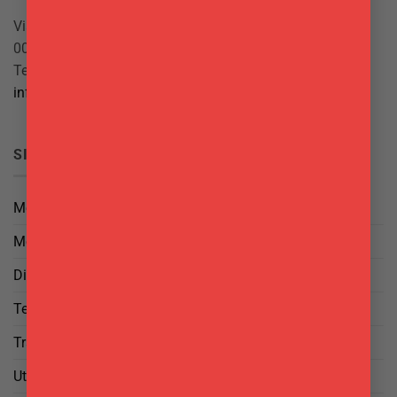
Via Giuseppe Mazzini, 10
00042 Anzio (RM)
Tel.
069844697
info@delgattoforniture.it
SICUREZZA
Metodi di Pagamento
Metodi di Spedizione
Diritto di Reso
Termini e Condizioni
Trattamento dei Dati
Utilizzo di cookies