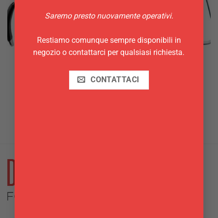
Saremo presto nuovamente operativi.
Restiamo comunque sempre disponibili in
negozio o contattarci per qualsiasi richiesta.
CONTATTACI
CAFFETTIERE MOKA
LATTIERE
Caffettiera / teiera omnia
Lattiera per latte art Ilsa 6
Ilsa 8/6 tz cl 75
tz – cl 60
19,50
€
13,00
€