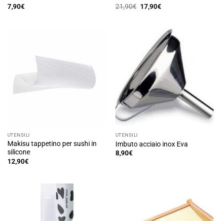
Il
Il
7,90
€
21,90
€
17,90
€
prezzo
prezzo
originale
attuale
era:
è:
21,90€.
17,90€.
UTENSILI
UTENSILI
Makisu tappetino per sushi in
Imbuto acciaio inox Eva
silicone
8,90
€
12,90
€