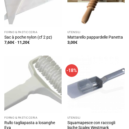
FORNO & PASTICCERIA
UTENSILI
Sac à poche nylon (cf 2 pz)
Mattarello pappardelle Panetta
Fascia
7,60
€
-
11,20
€
3,00
€
di
Questo
prezzo:
prodotto
da
7,60€
ha
a
11,20€
più
-18%
varianti.
Le
opzioni
possono
essere
scelte
nella
pagina
FORNO & PASTICCERIA
UTENSILI
del
Rullo tagliapasta a losanghe
Squamapesce con raccogli
prodotto
Eva
lische Scalex Westmark