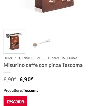
HOME
/
UTENSILI
/
MOLLE E PINZE DA CUCINA
Misurino caffe con pinza Tescoma
Il
Il
8,90
€
6,90
€
prezzo
prezzo
originale
attuale
Produttore:
Tescoma
era:
è:
8,90€.
6,90€.