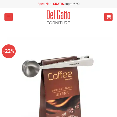
Salta
Spedizioni
GRATIS
sopra € 90
ai
contenuti
-22%