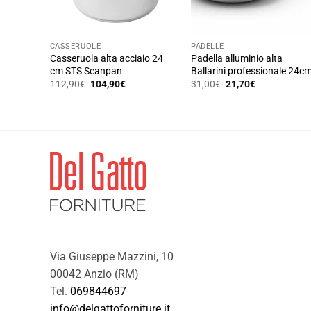
CASSERUOLE
PADELLE
Casseruola alta acciaio 24
Padella alluminio alta
cm STS Scanpan
Ballarini professionale 24c
Il
Il
Il
Il
112,90
€
104,90
€
31,00
€
21,70
€
prezzo
prezzo
prezzo
prezzo
originale
attuale
originale
attuale
era:
è:
era:
è:
112,90€.
104,90€.
31,00€.
21,70€.
Via Giuseppe Mazzini, 10
00042 Anzio (RM)
Tel.
069844697
info@delgattoforniture.it