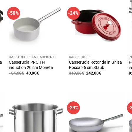
-58%
-24%
CASSERUOLE ANTIADERENTI
CASSERUOLE
P
sa
Casseruola PRO TFI
Casseruola Rotonda in Ghisa
P
induction 20 cm Moneta
Rossa 26 cm Staub
i
Il
Il
Il
Il
104,60
€
43,90
€
319,00
€
242,00
€
9
prezzo
prezzo
prezzo
prezzo
originale
attuale
originale
attuale
era:
è:
era:
è:
104,60€.
43,90€.
319,00€.
242,00€.
-29%
-