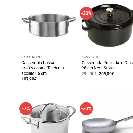
-30%
CASSERUOLE
CASSERUOLE
Casseruola bassa
Casseruola Rotonda in Ghi
professionale Tender in
26 cm Nera Staub
acciaio 36 cm
Il
Il
299,00
€
209,00
€
prezzo
prezzo
107,90
€
originale
attuale
era:
è:
299,00€.
209,00€.
-7%
-30%