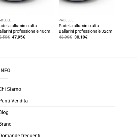
ADELLE
PADELLE
adella alluminio alta
Padella alluminio alta
allarini professionale 40cm
Ballarini professionale 32cm
Il
Il
Il
Il
8,50
€
47,95
€
43,00
€
30,10
€
prezzo
prezzo
prezzo
prezzo
originale
attuale
originale
attuale
era:
è:
era:
è:
68,50€.
47,95€.
43,00€.
30,10€.
INFO
Chi Siamo
Punti Vendita
Blog
Brand
Domande frequenti