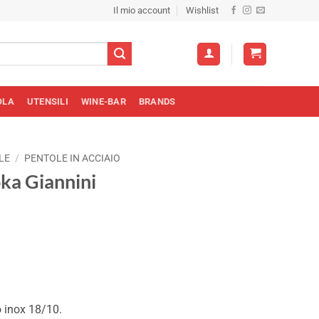
Il mio account
Wishlist
OLA
UTENSILI
WINE-BAR
BRANDS
LE
/
PENTOLE IN ACCIAIO
oka Giannini
ezzo
tuale
6,00€.
o inox 18/10.