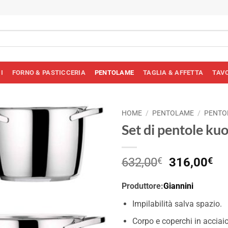
I
FORNO & PASTICCERIA
PENTOLAME
TAGLIA & AFFETTA
TAV
HOME
/
PENTOLAME
/
PENTO
Set di pentole ku
Il
Il
632,00
€
316,00
€
prezzo
pr
originale
at
Produttore:
Giannini
era:
è:
Impilabilità salva spazio.
632,00€.
31
Corpo e coperchi in acciai