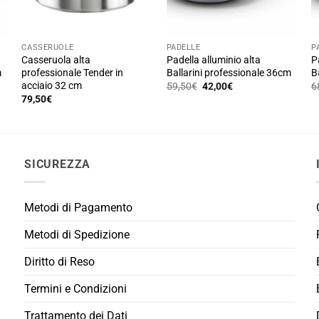
CASSERUOLE
PADELLE
P
Casseruola alta
Padella alluminio alta
P
m
professionale Tender in
Ballarini professionale 36cm
B
acciaio 32 cm
Il
Il
59,50
€
42,00
€
6
prezzo
prezzo
79,50
€
originale
attuale
era:
è:
59,50€.
42,00€.
SICUREZZA
Metodi di Pagamento
Metodi di Spedizione
Diritto di Reso
Termini e Condizioni
Trattamento dei Dati