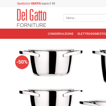
Salta
Spedizioni
GRATIS
sopra € 90
ai
contenuti
Cerca:
CONSERVAZIONE
ELETTRODOMESTIC
-50%