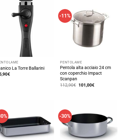
-11%
ENTOLAME
PENTOLAME
Pentola alta acciaio 24 cm
anico La Torre Ballarini
con coperchio Impact
5,90
€
Scanpan
Il
Il
112,90
€
101,00
€
prezzo
prezzo
originale
attuale
era:
è:
112,90€.
101,00€.
30%
-30%