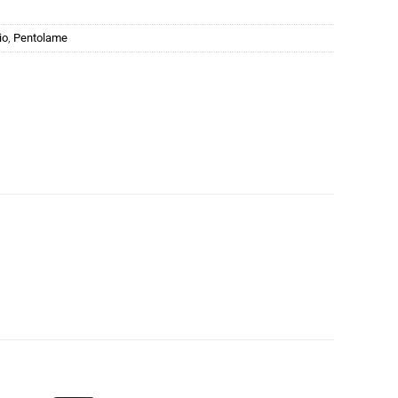
io
,
Pentolame