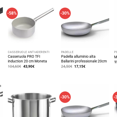
-58%
-30%
CASSERUOLE ANTIADERENTI
PADELLE
P
Casseruola PRO TFI
Padella alluminio alta
M
induction 20 cm Moneta
Ballarini professionale 20cm
1
Il
Il
Il
Il
104,60
€
43,90
€
24,50
€
17,15
€
prezzo
prezzo
prezzo
prezzo
originale
attuale
originale
attuale
era:
è:
era:
è:
104,60€.
43,90€.
24,50€.
17,15€.
-30%
-