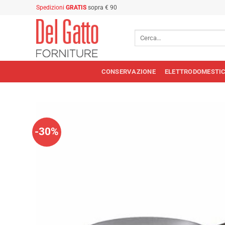
Salta
Spedizioni
GRATIS
sopra € 90
ai
contenuti
Cerca:
CONSERVAZIONE
ELETTRODOMESTIC
-30%