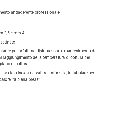
0€.
imento antiaderente professionale:
m 2,5 e mm 4
 satinato
tante per un’ottima distribuzione e mantenimento del
al raggiungimento della temperatura di cottura per
iano di cottura.
 acciaio inox a nervatura rinforzata, in tubolare per
calore, “a piena presa”