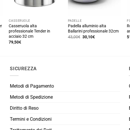
CASSERUOLE
PADELLE
F
er
Casseruola alta
Padella alluminio alta
R
professionale Tender in
Ballarini professionale 32cm
a
acciaio 32 cm
Il
Il
43,00
€
30,10
€
5
prezzo
prezzo
79,50
€
Q
originale
attuale
era:
è:
p
43,00€.
30,10€.
h
p
SICUREZZA
va
L
o
Metodi di Pagamento
p
e
Metodi di Spedizione
s
Diritto di Reso
ne
p
Termini e Condizioni
d
p