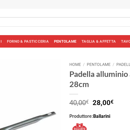
I
FORNO & PASTICCERIA
PENTOLAME
TAGLIA & AFFETTA
TAV
HOME
/
PENTOLAME
/
PADEL
Padella alluminio 
28cm
Il
Il
40,00
€
28,00
€
prezzo
prez
originale
attua
Produttore:
Ballarini
era:
è: