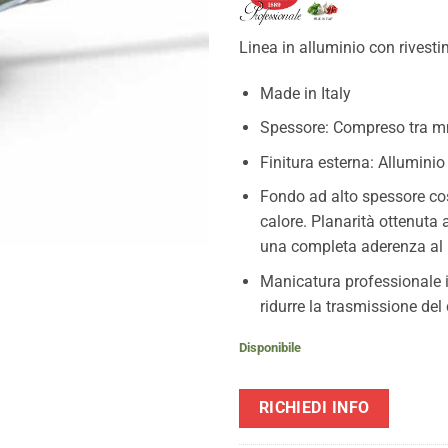
40,00€.
28,0
Linea in alluminio con rivest
Made in Italy
Spessore: Compreso tra m
Finitura esterna: Alluminio
Fondo ad alto spessore cos
calore. Planarità ottenuta 
una completa aderenza al p
Manicatura professionale in
ridurre la trasmissione del 
Disponibile
RICHIEDI INFO