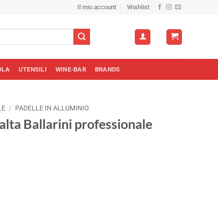
Il mio account
Wishlist
OLA
UTENSILI
WINE-BAR
BRANDS
LE
/
PADELLE IN ALLUMINIO
alta Ballarini professionale
zo
le