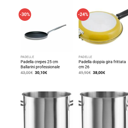
-30%
-24%
PADELLE
PADELLE
Padella crepes 25 cm
Padella doppia gira frittata
Ballarini professionale
cm 26
Il
Il
Il
Il
43,00
€
30,10
€
49,90
€
38,00
€
prezzo
prezzo
prezzo
prezzo
originale
attuale
originale
attuale
era:
è:
era:
è:
43,00€.
30,10€.
49,90€.
38,00€.