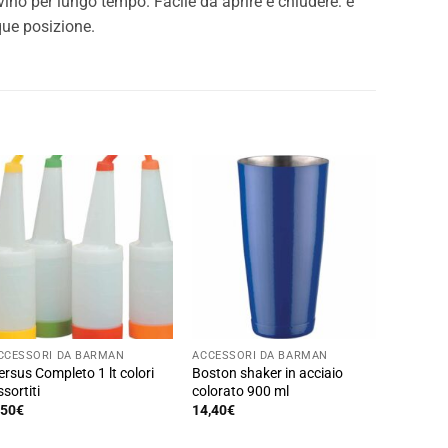
vino per lungo tempo. Facile da aprire e chiudere: è
que posizione.
CCESSORI DA BARMAN
ACCESSORI DA BARMAN
ersus Completo 1 lt colori
Boston shaker in acciaio
ssortiti
colorato 900 ml
,50
€
14,40
€
Questo