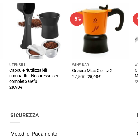
era:
è:
25,90€.
14,00€.
-6%
UTENSILI
WINE-BAR
W
Capsule riutilizzabili
C
Orziera Miss Orzì tz 2
compatibili Nespresso set
M
Il
Il
27,50
€
25,90
€
prezzo
prezzo
completo Gefu
3
originale
attuale
29,90
€
era:
è:
27,50€.
25,90€.
SICUREZZA
Metodi di Pagamento