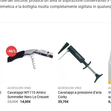
ale del silicone, produce un area di aspirazione conservando il 
 ermetica e la bottiglia risulta completamente sigillata in qualun
-46%
ACCESSORI VINO
ACCESSORI VINO
A
0
Cavatappi WT-110 Amico
Cavatappi a pressione d’aria
V
Sommelier Nero Le Creuset
Corky
a
Il
Il
25,90
€
14,00
€
35,70
€
6
prezzo
prezzo
originale
attuale