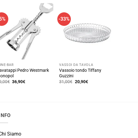
prodotto
ha
più
-5%
-33%
varianti.
Le
opzioni
possono
essere
scelte
nella
INE-BAR
VASSOI DA TAVOLA
avatappi Pedro Westmark
Vassoio tondo Tiffany
pagina
onopol
Guzzini
del
Il
Il
Il
Il
9,00
€
36,90
€
31,00
€
20,90
€
prezzo
prezzo
prezzo
prezzo
prodotto
originale
attuale
originale
attuale
era:
è:
era:
è:
39,00€.
36,90€.
31,00€.
20,90€.
INFO
Chi Siamo