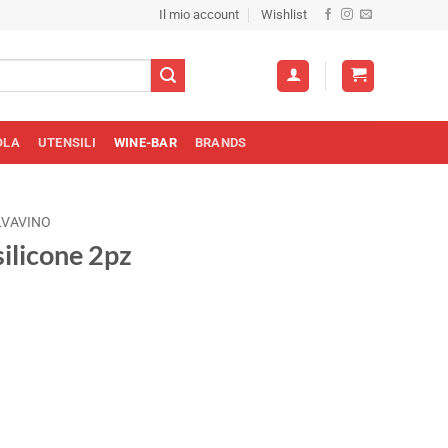
Il mio account
Wishlist
OLA
UTENSILI
WINE-BAR
BRANDS
LVAVINO
silicone 2pz
o
e