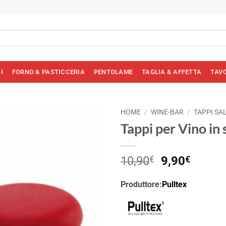
I
FORNO & PASTICCERIA
PENTOLAME
TAGLIA & AFFETTA
TAV
HOME
/
WINE-BAR
/
TAPPI SA
Tappi per Vino in 
Il
Il
10,90
€
9,90
€
prezzo
prezz
originale
attual
Produttore:
Pulltex
era:
è:
10,90€.
9,90€.