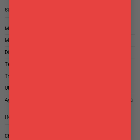
SICUREZZA
Metodi di Pagamento
Metodi di Spedizione
Diritto di Reso
Termini e Condizioni
Trattamento dei Dati
Utilizzo di cookies
Aggiorna le tue preferenze di tracciamento della pubblicità
INFO
Chi Siamo