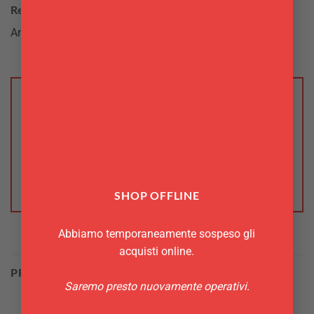
Recensioni
Ancora non ci sono recensioni.
Recensisci per primo “Stampi Ravioli 4 pz
Tescoma”
Devi
effettuare l’accesso
per pubblicare una
recensione.
SHOP OFFLINE
Abbiamo temporaneamente sospeso gli
acquisti online.
PRODOTTI CORRELATI
Saremo presto nuovamente operativi.