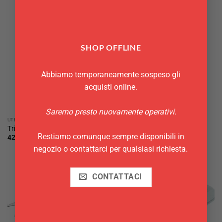
era:
è:
5,40€.
4,40€.
SHOP OFFLINE
Abbiamo temporaneamente sospeso gli
acquisti online.
Saremo presto nuovamente operativi.
UTENSILI
UTENSILI
Frullino montalatte elettrico
Tritaghiaccio 695708 Hendi
Restiamo comunque sempre disponibili in
Aerolatte
42,00
€
15,90
€
negozio o contattarci per qualsiasi richiesta.
CONTATTACI