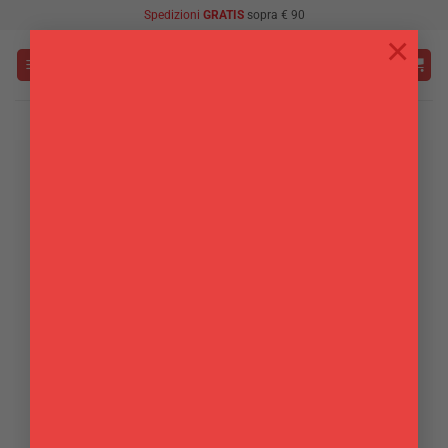
Salta
Spedizioni
GRATIS
sopra € 90
ai
×
contenuti