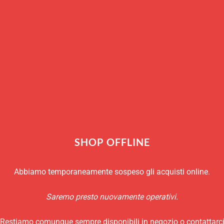
SHOP OFFLINE
nda in Ghisa 20 cm Blu Staub”
Abbiamo temporaneamente sospeso gli acquisti online.
nsione.
Saremo presto nuovamente operativi.
Restiamo comunque sempre disponibili in negozio o contattarc