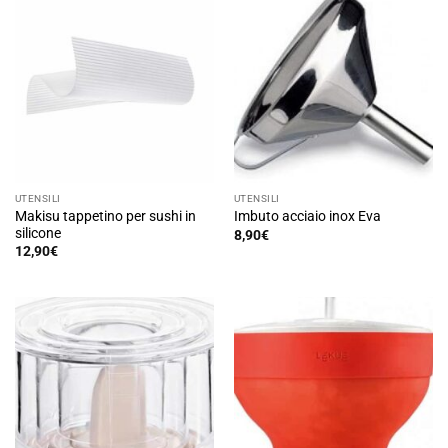
più
varianti.
Le
opzioni
possono
essere
scelte
nella
pagina
del
UTENSILI
UTENSILI
prodotto
Makisu tappetino per sushi in
Imbuto acciaio inox Eva
silicone
8,90
€
12,90
€