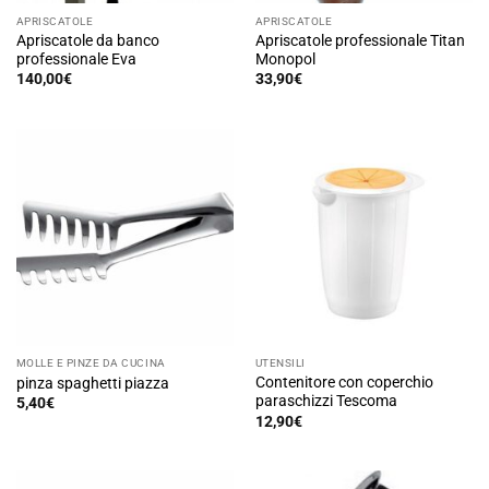
APRISCATOLE
APRISCATOLE
Apriscatole da banco
Apriscatole professionale Titan
professionale Eva
Monopol
140,00
€
33,90
€
MOLLE E PINZE DA CUCINA
UTENSILI
Contenitore con coperchio
pinza spaghetti piazza
paraschizzi Tescoma
5,40
€
Questo
12,90
€
prodotto
ha