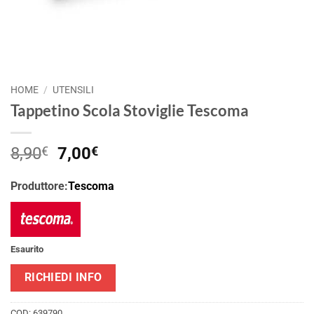
HOME
/
UTENSILI
Tappetino Scola Stoviglie Tescoma
Il
Il
8,90
€
7,00
€
prezzo
prezzo
originale
attuale
Produttore:
Tescoma
era:
è:
8,90€.
7,00€.
Esaurito
RICHIEDI INFO
COD:
639790