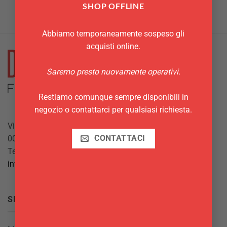
Questo
SHOP OFFLINE
prodotto
ha
Abbiamo temporaneamente sospeso gli
più
acquisti online.
varianti.
Le
opzioni
Saremo presto nuovamente operativi.
possono
essere
Restiamo comunque sempre disponibili in
scelte
negozio o contattarci per qualsiasi richiesta.
nella
pagina
Via Giuseppe Mazzini, 10
del
00042 Anzio (RM)
CONTATTACI
prodotto
Tel.
069844697
info@delgattoforniture.it
SICUREZZA