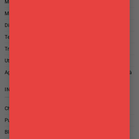
Metodi di Pagamento
Metodi di Spedizione
Diritto di Reso
Termini e Condizioni
Trattamento dei Dati
Utilizzo di cookies
Aggiorna le tue preferenze di tracciamento della pubblicità
INFO
Chi Siamo
Punti Vendita
Blog