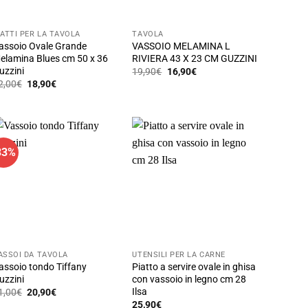
IATTI PER LA TAVOLA
TAVOLA
assoio Ovale Grande
VASSOIO MELAMINA L
elamina Blues cm 50 x 36
RIVIERA 43 X 23 CM GUZZINI
uzzini
Il
Il
19,90
€
16,90
€
prezzo
prezzo
Il
Il
2,00
€
18,90
€
originale
attuale
prezzo
prezzo
era:
è:
originale
attuale
19,90€.
16,90€.
era:
è:
22,00€.
18,90€.
33%
ASSOI DA TAVOLA
UTENSILI PER LA CARNE
assoio tondo Tiffany
Piatto a servire ovale in ghisa
uzzini
con vassoio in legno cm 28
Ilsa
Il
Il
1,00
€
20,90
€
prezzo
prezzo
25,90
€