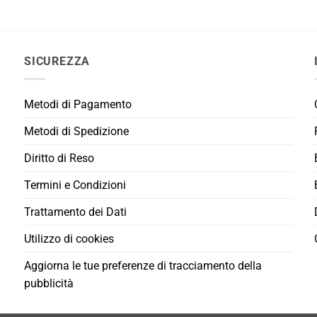
originale
attuale
originale
attuale
era:
è:
era:
è:
6,70€.
6,00€.
15,99€.
14,45€.
SICUREZZA
Metodi di Pagamento
Metodi di Spedizione
Diritto di Reso
Termini e Condizioni
Trattamento dei Dati
Utilizzo di cookies
Aggiorna le tue preferenze di tracciamento della
pubblicità