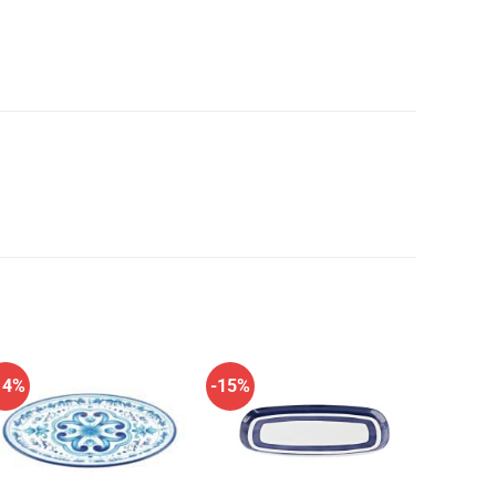
14%
-15%