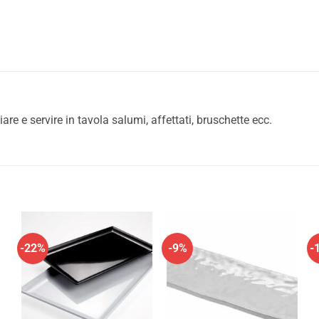
are e servire in tavola salumi, affettati, bruschette ecc.
-22%
-9%
-