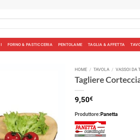
I
FORNO & PASTICCERIA
PENTOLAME
TAGLIA & AFFETTA
TAV
HOME
/
TAVOLA
/
VASSOI DA 
Tagliere Cortecci
9,50
€
Produttore:
Panetta