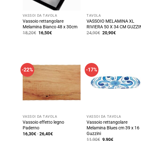
VASSOI DA TAVOLA
TAVOLA
Vassoio rettangolare
VASSOIO MELAMINA XL
Melamina Bianco 48 x 30cm
RIVIERA 50 X 34 CM GUZZI
Il
Il
Il
Il
18,20
€
16,50
€
24,90
€
20,90
€
prezzo
prezzo
prezzo
prezzo
Questo
originale
attuale
originale
attuale
prodotto
era:
è:
era:
è:
18,20€.
16,50€.
24,90€.
20,90€.
ha
più
varianti.
-22%
-17%
Le
opzioni
possono
essere
scelte
nella
VASSOI DA TAVOLA
VASSOI DA TAVOLA
pagina
Vassoio effetto legno
Vassoio rettangolare
del
Paderno
Melamina Blues cm 39 x 16
prodotto
Guzzini
Fascia
16,30
€
-
26,40
€
di
Il
Il
Questo
11,90
€
9,90
€