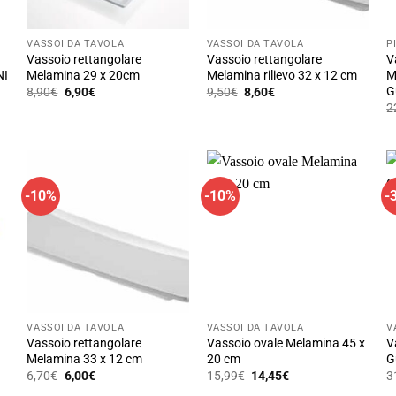
VASSOI DA TAVOLA
VASSOI DA TAVOLA
P
Vassoio rettangolare
Vassoio rettangolare
V
NI
Melamina 29 x 20cm
Melamina rilievo 32 x 12 cm
M
G
Il
Il
Il
Il
8,90
€
6,90
€
9,50
€
8,60
€
prezzo
prezzo
prezzo
prezzo
2
originale
attuale
originale
attuale
era:
è:
era:
è:
8,90€.
6,90€.
9,50€.
8,60€.
-10%
-10%
-
VASSOI DA TAVOLA
VASSOI DA TAVOLA
V
Vassoio rettangolare
Vassoio ovale Melamina 45 x
V
Melamina 33 x 12 cm
20 cm
G
Il
Il
Il
Il
6,70
€
6,00
€
15,99
€
14,45
€
3
prezzo
prezzo
prezzo
prezzo