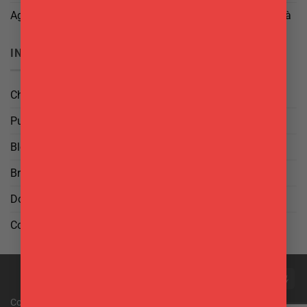
Aggiorna le tue preferenze di tracciamento della pubblicità
INFO
Chi Siamo
Punti Vendita
Blog
Brand
Domande frequenti
Contattaci
PayPal
Visa
MasterCard
Maestro
Postepay
Cas
On
Copyright 2026 © F.lli del Gatto S.r.l. - P.IVA 01878301009