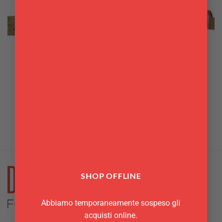
UTENSILI
UTENSILI
Mattarello pappardelle
Mattarello spaghetti
Panetta
Panetta
3,00
€
3,00
€
SHOP OFFLINE
Abbiamo temporaneamente sospeso gli
acquisti online.