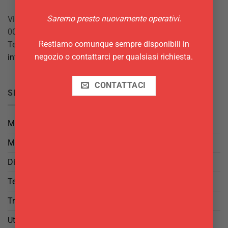
Saremo presto nuovamente operativi.
Via Giuseppe Mazzini, 10
00042 Anzio (RM)
Restiamo comunque sempre disponibili in
Tel.
069844697
negozio o contattarci per qualsiasi richiesta.
info@delgattoforniture.it
CONTATTACI
SICUREZZA
Metodi di Pagamento
Metodi di Spedizione
Diritto di Reso
Termini e Condizioni
Trattamento dei Dati
Utilizzo di cookies