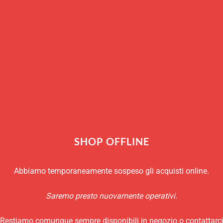
SHOP OFFLINE
ini di pan di zenzero”
Abbiamo temporaneamente sospeso gli acquisti online.
nsione.
Saremo presto nuovamente operativi.
Restiamo comunque sempre disponibili in negozio o contattarc