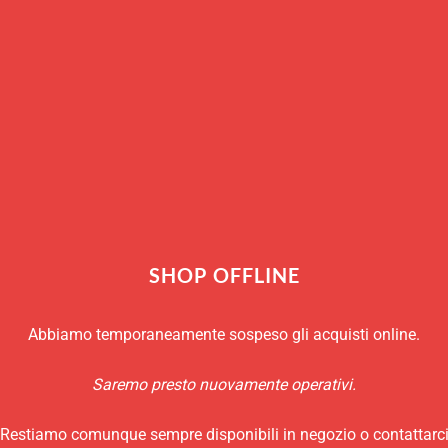
SHOP OFFLINE
z”
Abbiamo temporaneamente sospeso gli acquisti online.
nsione.
Saremo presto nuovamente operativi.
Restiamo comunque sempre disponibili in negozio o contattarc