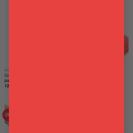
UTENSILI
UTENSILI
Contenitore con coperchio
Cuoci frittata per microonde
paraschizzi Tescoma
16,90
€
12,90
€
-20%