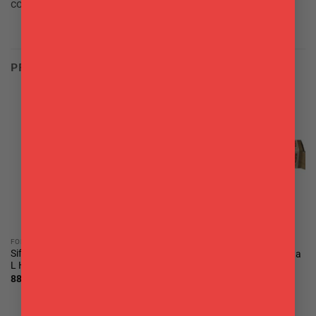
come sottopentola o per svitare i copechi dai barattoli.
PRODOTTI CORRELATI
FORNO & PASTICCERIA
UTENSILI
Sifone Panna in acciaio inox 0,5
Mattarello pappardelle Panetta
L Hendi
3,00
€
88,00
€