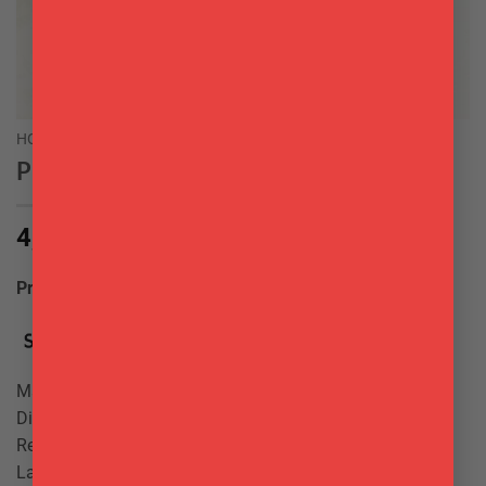
HOME
/
UTENSILI
Presina Rossa in silicone Silikomart
4,00
€
Produttore:
Silikomart
Made in Italy
Dimensione: 175 x 175 mm.
Resiste fino a 330°
Lavabile in lavastoviglie