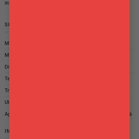
info@delgattoforniture.it
SICUREZZA
Metodi di Pagamento
Metodi di Spedizione
Diritto di Reso
Termini e Condizioni
Trattamento dei Dati
Utilizzo di cookies
Aggiorna le tue preferenze di tracciamento della pubblicità
INFO