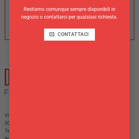
Wilton”
Restiamo comunque sempre disponibili in
Devi
effettuare l’accesso
per pubblicare una
negozio o contattarci per qualsiasi richiesta.
recensione.
CONTATTACI
Via Giuseppe Mazzini, 10
00042 Anzio (RM)
Tel.
069844697
info@delgattoforniture.it