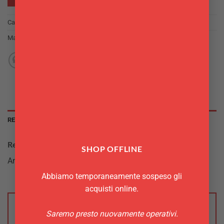
Categoria:
Stampi di Halloween
Marchio:
Decora
,
Wilton
RECENSIONI (0)
Recensioni
SHOP OFFLINE
Ancora non ci sono recensioni.
Abbiamo temporaneamente sospeso gli
acquisti online.
Saremo presto nuovamente operativi.
Recensisci per primo “Pirottini Teschio 75 pz