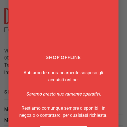
Via Giuseppe Mazzini, 10
SHOP OFFLINE
00042 Anzio (RM)
Tel.
069844697
info@delgattoforniture.it
Abbiamo temporaneamente sospeso gli
acquisti online.
SICUREZZA
Saremo presto nuovamente operativi.
Restiamo comunque sempre disponibili in
Metodi di Pagamento
negozio o contattarci per qualsiasi richiesta.
Metodi di Spedizione