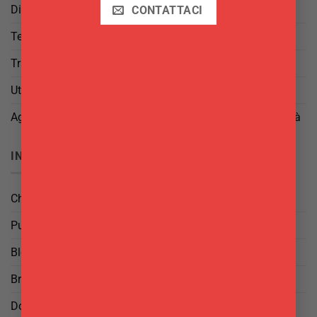
Diritto di Reso
CONTATTACI
Termini e Condizioni
Trattamento dei Dati
Utilizzo di cookies
Aggiorna le tue preferenze di tracciamento della pubblicità
INFO
Chi Siamo
Punti Vendita
Blog
Brand
Domande frequenti