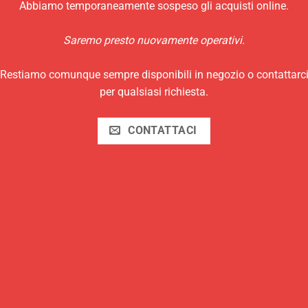
Abbiamo temporaneamente sospeso gli acquisti online.
Saremo presto nuovamente operativi.
ro in alluminio anodizzato perforata 40×60 cm”
Restiamo comunque sempre disponibili in negozio o contattarc
nsione.
per qualsiasi richiesta.
CONTATTACI
-20%