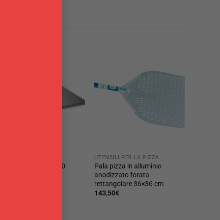
i
ORNO & PASTICCERIA
UTENSILI PER LA PIZZA
pianatoia inox 50 x 40
Pala pizza in alluminio
ucheprofi
anodizzato forata
rettangolare 36×36 cm
7,90
€
143,50
€