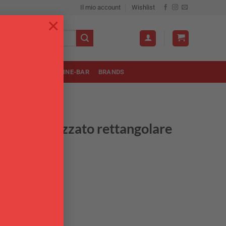
Il mio account
Wishlist
×
OLA
UTENSILI
WINE-BAR
BRANDS
PER LA PIZZA
uminio anodizzato rettangolare