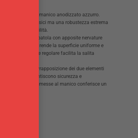
nodizzata neutra e manico anodizzato azzurro.
etto ai modelli classici ma una robustezza estrema
 per favorire stabilità.
consente l´effetto spatola con apposite nervature
nodizazione neutra rende la superficie uniforme e
a fresatura dolce e regolare facilita la salita
ostituita dalla sovrapposizione dei due elementi
ti in linea che garantiscono sicurezza e
za di vibrazioni trasmesse al manico conferisce un