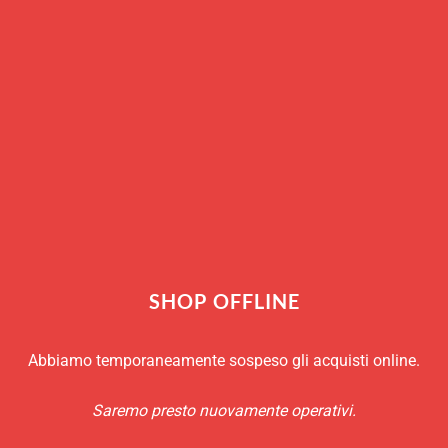
COD:
A-32R
Categoria:
Utensili per la Pizza
Marchio:
Gimetal
SHOP OFFLINE
Abbiamo temporaneamente sospeso gli acquisti online.
Saremo presto nuovamente operativi.