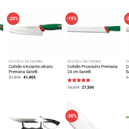
-20%
-19%
-
COLTELLI DA CUCINA
COLTELLI DA CUCINA
C
Coltello trinciante olivato
Coltello Prosciutto Premana
C
Premana Sanelli
24 cm Sanelli
S
Il
Il
51,80
€
41,40
€
3
prezzo
prezzo
Questo
Q
originale
attuale
Valutato
Il
5
Il
34,00
€
27,50
€
prodotto
era:
è:
p
prezzo
prezzo
su 5
51,80€.
41,40€.
originale
attuale
ha
h
era:
è:
più
p
34,00€.
27,50€.
varianti.
va
-20%
Le
L
opzioni
o
possono
p