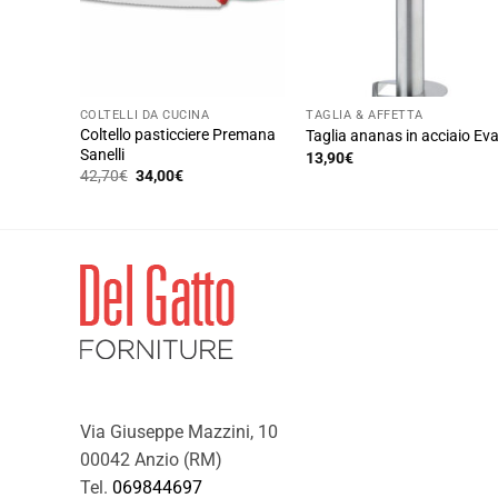
COLTELLI DA CUCINA
TAGLIA & AFFETTA
Coltello pasticciere Premana
Taglia ananas in acciaio Ev
Sanelli
13,90
€
Il
Il
42,70
€
34,00
€
prezzo
prezzo
originale
attuale
era:
è:
42,70€.
34,00€.
Via Giuseppe Mazzini, 10
00042 Anzio (RM)
Tel.
069844697