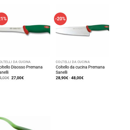
21%
-20%
OLTELLI DA CUCINA
COLTELLI DA CUCINA
oltello Disosso Premana
Coltello da cucina Premana
anelli
Sanelli
Il
Il
Fascia
4,00
€
27,00
€
28,90
€
-
48,00
€
prezzo
prezzo
di
uesto
Questo
originale
attuale
prezzo:
rodotto
era:
è:
prodotto
da
34,00€.
27,00€.
28,90€
a
ha
a
48,00€
iù
più
rianti.
varianti.
e
Le
pzioni
opzioni
ossono
possono