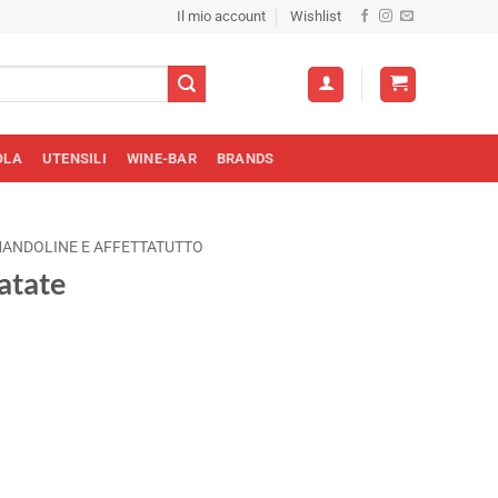
Il mio account
Wishlist
OLA
UTENSILI
WINE-BAR
BRANDS
ANDOLINE E AFFETTATUTTO
atate
zo
le
0€.