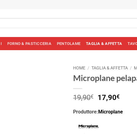
I
FORNO & PASTICCERIA
PENTOLAME
TAGLIA & AFFETTA
TAV
HOME
/
TAGLIA & AFFETTA
/
M
Microplane pelap
Il
Il
19,90
€
17,90
€
prezzo
prez
originale
attua
Produttore:
Microplane
era:
è:
19,90€.
17,9