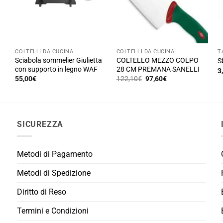
essere
e
scelte
s
nella
ne
pagina
p
COLTELLI DA CUCINA
COLTELLI DA CUCINA
T
del
d
Sciabola sommelier Giulietta
COLTELLO MEZZO COLPO
a
S
prodotto
p
con supporto in legno WAF
28 CM PREMANA SANELLI
3
Il
Il
55,00
€
122,10
€
97,60
€
prezzo
prezzo
originale
attuale
era:
è:
122,10€.
97,60€.
SICUREZZA
Metodi di Pagamento
Metodi di Spedizione
Diritto di Reso
Termini e Condizioni