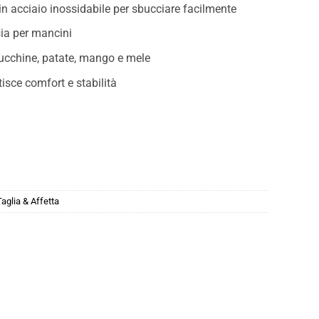
in acciaio inossidabile per sbucciare facilmente
sia per mancini
, zucchine, patate, mango e mele
sce comfort e stabilità
Taglia & Affetta