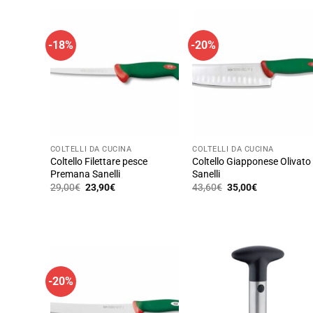
-18%
-20%
COLTELLI DA CUCINA
COLTELLI DA CUCINA
Coltello Filettare pesce
Coltello Giapponese Olivato
Premana Sanelli
Sanelli
Il
Il
Il
Il
29,00
€
23,90
€
43,60
€
35,00
€
prezzo
prezzo
prezzo
prezzo
originale
attuale
originale
attuale
era:
è:
era:
è:
29,00€.
23,90€.
43,60€.
35,00€.
-20%