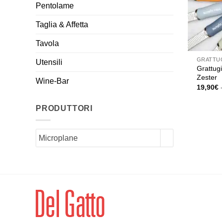
Pentolame
Taglia & Affetta
Tavola
GRATTU
Utensili
Grattug
Zester
Wine-Bar
19,90
€
Questo
prodott
PRODUTTORI
ha
più
Microplane
varianti.
Le
opzioni
posson
essere
scelte
nella
pagina