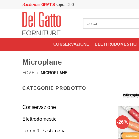
Salta
Spedizioni
GRATIS
sopra € 90
ai
contenuti
Cerca:
CONSERVAZIONE
ELETTRODOMESTICI
Microplane
HOME
/
MICROPLANE
CATEGORIE PRODOTTO
Conservazione
Elettrodomestici
-26%
Forno & Pasticceria