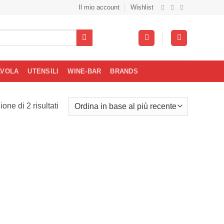
Il mio account
Wishlist
AVOLA
UTENSILI
WINE-BAR
BRANDS
Ordina
one di 2 risultati
in
base
al
più
recente