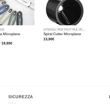
GIE
UTENSILI PER FRUTTA E VERDURA
ia Microplane
Spiral Cutter Microplane
13,90
€
Fascia
-
19,95
€
di
prezzo:
o
da
19,90€
a
19,95€
o
SICUREZZA