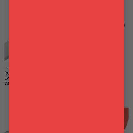
FORNO & PASTICCERIA
UTENSILI
Rullo tagliapasta a losanghe
Scolapasta in acciaio 24 cm
Eva
Tescoma
7,90
€
13,90
€