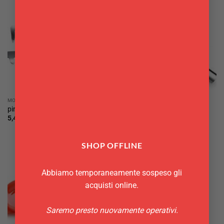
MOLLE E PINZE DA CUCINA
UTENSILI
pinza spaghetti piazza
Imbuto acciaio inox Eva
5,40
€
8,90
€
Questo
prodotto
SHOP OFFLINE
ha
più
varianti.
Abbiamo temporaneamente sospeso gli
Le
acquisti online.
opzioni
possono
Saremo presto nuovamente operativi.
essere
scelte