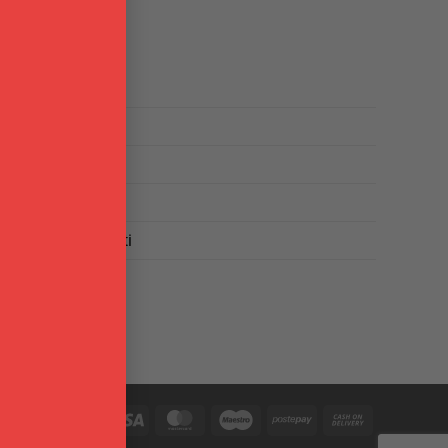
INFO
Chi Siamo
Punti Vendita
Blog
Brand
Domande frequenti
Contattaci
PayPal
Visa
MasterCard
Maestro
Postepay
Cash
On