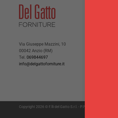
Via Giuseppe Mazzini, 10
00042 Anzio (RM)
Tel.
069844697
info@delgattoforniture.it
Copyright 2026 © F.lli del Gatto S.r.l. - P.IVA 01878301009