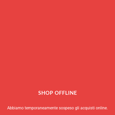
Manico in Acciaio inox e cucc
cm. 34.50
Esaurito
RICHIEDI INFO
COD:
48278-82
Categoria:
Mestoli da Cucina
Marchio:
Paderno
SHOP OFFLINE
Abbiamo temporaneamente sospeso gli acquisti online.