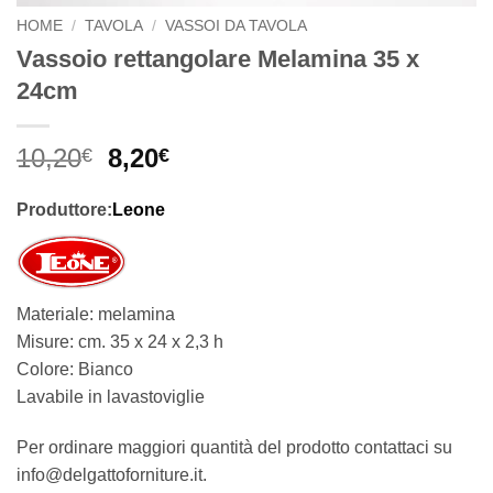
HOME
/
TAVOLA
/
VASSOI DA TAVOLA
Vassoio rettangolare Melamina 35 x
24cm
Il
Il
10,20
8,20
€
€
prezzo
prezzo
originale
attuale
Produttore:
Leone
era:
è:
10,20€.
8,20€.
Materiale: melamina
Misure: cm. 35 x 24 x 2,3 h
Colore: Bianco
Lavabile in lavastoviglie
Per ordinare maggiori quantità del prodotto contattaci su
info@delgattoforniture.it.