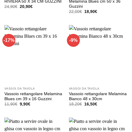
RIVIERA 50 X 34 CM GUZZINI
Melamina Blues cm 50 x 36
Guzzini
Il
Il
24,90
€
20,90
€
prezzo
prezzo
Il
Il
22,00
€
18,90
€
originale
attuale
prezzo
prezzo
era:
è:
originale
attuale
24,90€.
20,90€.
era:
è:
22,00€.
18,90€.
-17%
-9%
VASSOI DA TAVOLA
VASSOI DA TAVOLA
Vassoio rettangolare Melamina
Vassoio rettangolare Melamina
Blues cm 39 x 16 Guzzini
Bianco 48 x 30cm
Il
Il
Il
Il
11,90
€
9,90
€
18,20
€
16,50
€
prezzo
prezzo
prezzo
prezzo
Questo
originale
attuale
originale
attuale
prodotto
era:
è:
era:
è:
11,90€.
9,90€.
18,20€.
16,50€.
ha
più