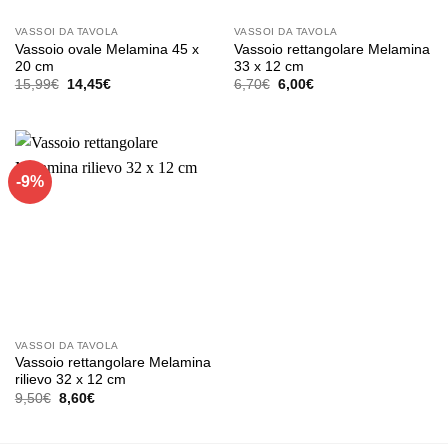
VASSOI DA TAVOLA
VASSOI DA TAVOLA
Vassoio ovale Melamina 45 x
Vassoio rettangolare Melamina
20 cm
33 x 12 cm
Il
Il
Il
Il
15,99
€
14,45
€
6,70
€
6,00
€
prezzo
prezzo
prezzo
prezzo
originale
attuale
originale
attuale
era:
è:
era:
è:
15,99€.
14,45€.
6,70€.
6,00€.
-9%
VASSOI DA TAVOLA
Vassoio rettangolare Melamina
rilievo 32 x 12 cm
Il
Il
9,50
€
8,60
€
prezzo
prezzo
originale
attuale
era:
è: