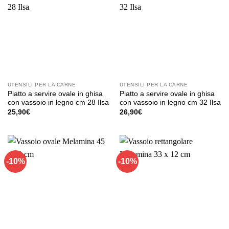
varianti.
Le
opzioni
possono
essere
scelte
nella
pagina
UTENSILI PER LA CARNE
UTENSILI PER LA CARNE
del
Piatto a servire ovale in ghisa
Piatto a servire ovale in ghisa
prodotto
con vassoio in legno cm 28 Ilsa
con vassoio in legno cm 32 Ilsa
25,90
€
26,90
€
-10%
-10%