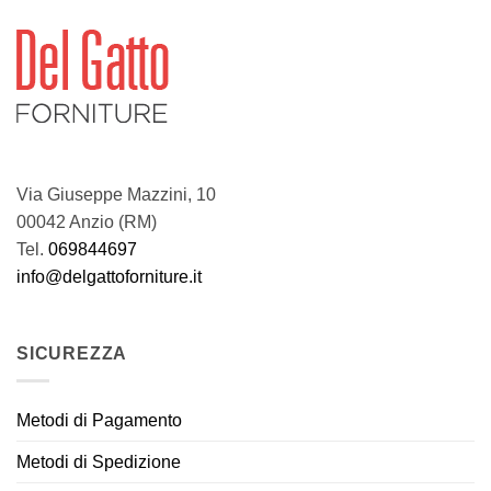
9,50€.
8,60€.
Via Giuseppe Mazzini, 10
00042 Anzio (RM)
Tel.
069844697
info@delgattoforniture.it
SICUREZZA
Metodi di Pagamento
Metodi di Spedizione