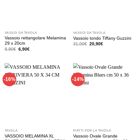
VASSOI DA TAVOLA
VASSOI DA TAVOLA
Vassoio rettangolare Melamina
Vassoio tondo Tiffany Guzzini
29 x 20cm
Il
Il
31,00
€
20,90
€
prezzo
prezzo
Il
Il
8,90
€
6,90
€
originale
attuale
prezzo
prezzo
era:
è:
originale
attuale
31,00€.
20,90€.
era:
è:
8,90€.
6,90€.
-16%
-14%
TAVOLA
PIATTI PER LA TAVOLA
VASSOIO MELAMINA XL
Vassoio Ovale Grande