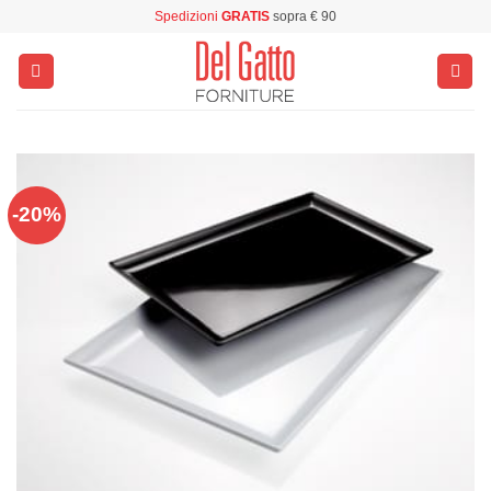
Salta
Spedizioni
GRATIS
sopra € 90
ai
contenuti
-20%