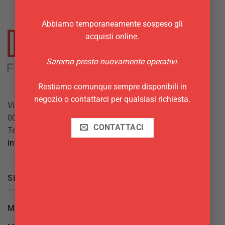
Abbiamo temporaneamente sospeso gli
acquisti online.
Saremo presto nuovamente operativi.
Restiamo comunque sempre disponibili in
negozio o contattarci per qualsiasi richiesta.
Via Giuseppe Mazzini, 10
00042 Anzio (RM)
CONTATTACI
Tel.
069844697
info@delgattoforniture.it
SICUREZZA
Metodi di Pagamento