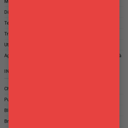
Metodi di Spedizione
Diritto di Reso
Termini e Condizioni
Trattamento dei Dati
Utilizzo di cookies
Aggiorna le tue preferenze di tracciamento della pubblicità
INFO
Chi Siamo
Punti Vendita
Blog
Brand