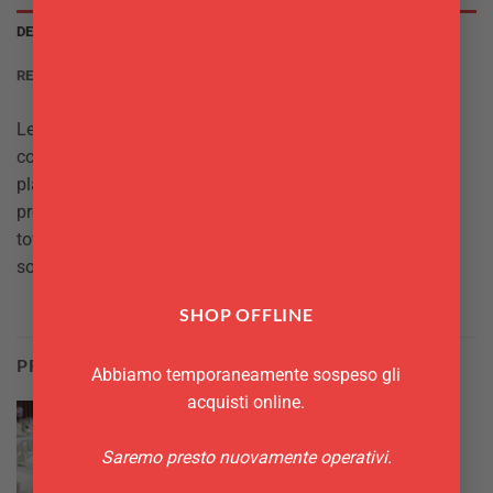
DESCRIZIONE
RECENSIONI (0)
Le tovagliette all’americana sono comodissime sia per la
colazione che per i pasti principali. Questa versione
plastificata è stata presto adottata anche nel campo
professionale da pub e tavola calda, in sostituzione delle
tovagliette usa e getta. Questo articolo infatti è una
soluzione conveniente e facile da pulire.
SHOP OFFLINE
PRODOTTI CORRELATI
Abbiamo temporaneamente sospeso gli
acquisti online.
Saremo presto nuovamente operativi.