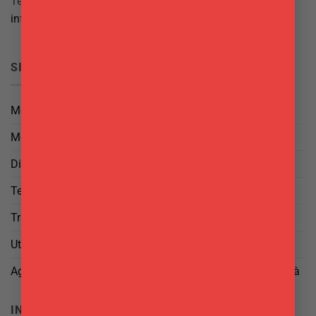
Tel.
069844697
info@delgattoforniture.it
SICUREZZA
Metodi di Pagamento
Metodi di Spedizione
Diritto di Reso
Termini e Condizioni
Trattamento dei Dati
Utilizzo di cookies
Aggiorna le tue preferenze di tracciamento della pubblicità
INFO