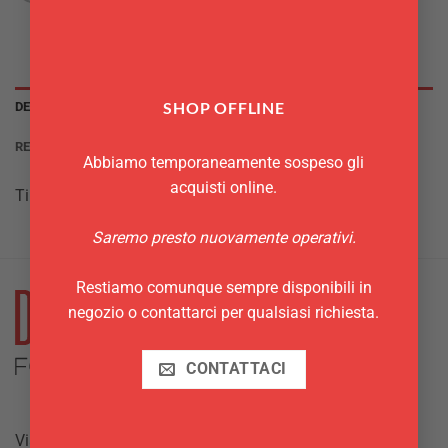
SHOP OFFLINE
DESCRIZIONE
RECENSIONI (0)
Abbiamo temporaneamente sospeso gli
acquisti online.
Timer da cucina EGG a forma di uovo.
Saremo presto nuovamente operativi.
Restiamo comunque sempre disponibili in
negozio o contattarci per qualsiasi richiesta.
CONTATTACI
Via Giuseppe Mazzini, 10