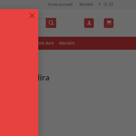
Il mio account
Wishlist
×
OLA
UTENSILI
WINE-BAR
BRANDS
HERMOS
 0,25 L Valira