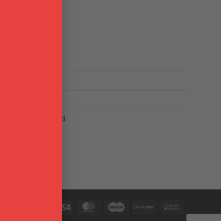
INFO
Chi Siamo
Punti Vendita
Blog
Brand
Domande frequenti
Contattaci
PayPal
Visa
MasterCard
Maestro
Postepay
Cash
On