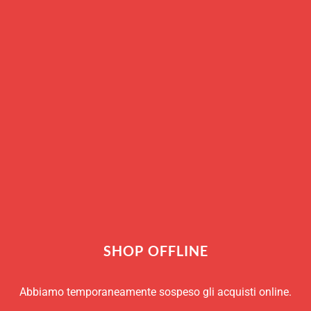
Esaurito
RICHIEDI INFO
COD:
N-6120/139
Categoria:
Thermos
Marchio:
Valira
SHOP OFFLINE
Abbiamo temporaneamente sospeso gli acquisti online.