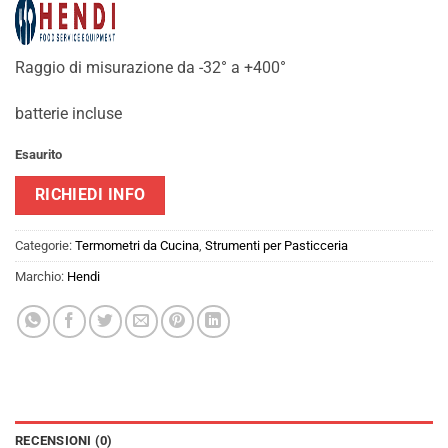
115,20€.
49,90€.
Raggio di misurazione da -32° a +400°
batterie incluse
Esaurito
RICHIEDI INFO
Categorie:
Termometri da Cucina
,
Strumenti per Pasticceria
Marchio:
Hendi
RECENSIONI (0)