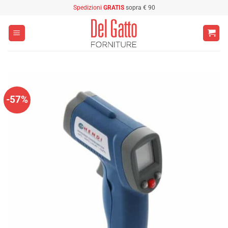
Salta
Spedizioni
GRATIS
sopra € 90
ai
contenuti
-57%