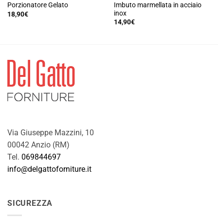
Imbuto marmellata in acciaio
Porzionatore Gelato
inox
18,90
€
Questo
14,90
€
prodotto
ha
più
varianti.
Le
opzioni
possono
essere
scelte
nella
Via Giuseppe Mazzini, 10
pagina
00042 Anzio (RM)
del
prodotto
Tel.
069844697
info@delgattoforniture.it
SICUREZZA