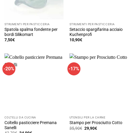
STRUMENTI PER PASTICCERIA
STRUMENTI PER PASTICCERIA
Spatola spalma fondente per
Setaccio spargifarina acciaio
bordi Silikomart
Kuchenprofi
7,50
€
10,90
€
-20%
-17%
COLTELLI DA CUCINA
UTENSILI PER LA CARNE
Coltello pasticciere Premana
Stampo per Prosciutto Cotto
Sanelli
Il
Il
35,90
€
29,90
€
prezzo
prezzo
Il
Il