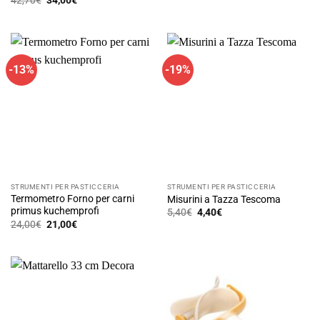
42,70
€
34,00
€
originale
attuale
prezzo
prezzo
era:
è:
originale
attuale
35,90€.
29,90€.
era:
è:
42,70€.
34,00€.
-13%
-19%
STRUMENTI PER PASTICCERIA
STRUMENTI PER PASTICCERIA
Termometro Forno per carni
Misurini a Tazza Tescoma
primus kuchemprofi
Il
Il
5,40
€
4,40
€
prezzo
prezzo
Il
Il
24,00
€
21,00
€
originale
attuale
prezzo
prezzo
era:
è:
originale
attuale
5,40€.
4,40€.
era:
è:
24,00€.
21,00€.