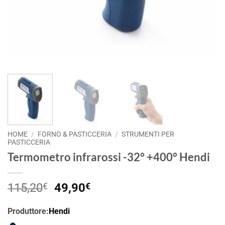
HOME
/
FORNO & PASTICCERIA
/
STRUMENTI PER
PASTICCERIA
Termometro infrarossi -32° +400° Hendi
Il
Il
115,20
€
49,90
€
prezzo
prezzo
originale
attuale
Produttore:
Hendi
era:
è: