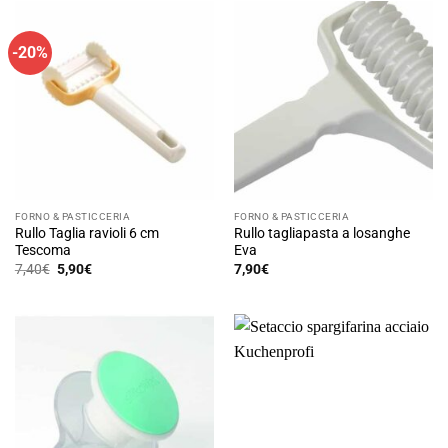
-20%
FORNO & PASTICCERIA
FORNO & PASTICCERIA
Rullo Taglia ravioli 6 cm
Rullo tagliapasta a losanghe
Tescoma
Eva
Il
Il
7,40
€
5,90
€
7,90
€
prezzo
prezzo
originale
attuale
era:
è:
7,40€.
5,90€.