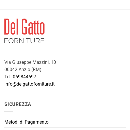
originale
attuale
era:
è:
42,70€.
34,00€.
Via Giuseppe Mazzini, 10
00042 Anzio (RM)
Tel.
069844697
info@delgattoforniture.it
SICUREZZA
Metodi di Pagamento