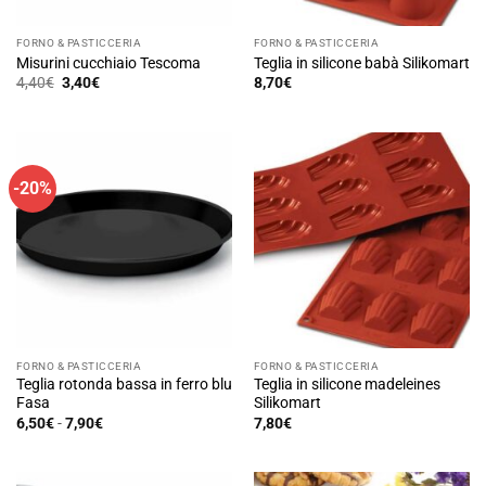
FORNO & PASTICCERIA
FORNO & PASTICCERIA
Misurini cucchiaio Tescoma
Teglia in silicone babà Silikomart
Il
Il
4,40
€
3,40
€
8,70
€
prezzo
prezzo
originale
attuale
era:
è:
4,40€.
3,40€.
-20%
FORNO & PASTICCERIA
FORNO & PASTICCERIA
Teglia rotonda bassa in ferro blu
Teglia in silicone madeleines
Fasa
Silikomart
Fascia
6,50
€
-
7,90
€
7,80
€
di
Questo
prezzo:
prodotto
da
6,50€
ha