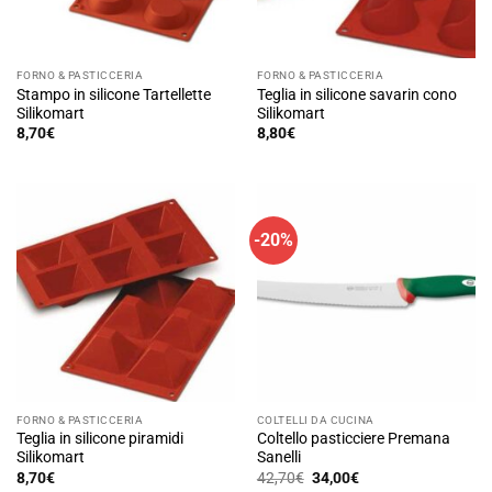
nella
pagina
del
FORNO & PASTICCERIA
FORNO & PASTICCERIA
prodotto
Stampo in silicone Tartellette
Teglia in silicone savarin cono
Silikomart
Silikomart
8,70
€
8,80
€
Questo
prodotto
ha
più
-20%
varianti.
Le
opzioni
possono
essere
scelte
nella
pagina
FORNO & PASTICCERIA
COLTELLI DA CUCINA
del
Teglia in silicone piramidi
Coltello pasticciere Premana
prodotto
Silikomart
Sanelli
Il
Il
8,70
€
42,70
€
34,00
€
prezzo
prezzo