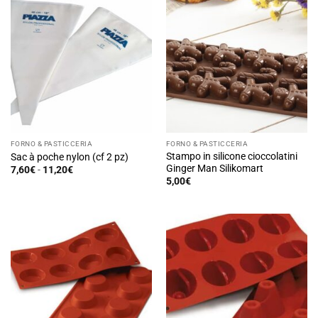
a
7,90€
più
varianti.
Le
opzioni
possono
essere
scelte
nella
pagina
FORNO & PASTICCERIA
FORNO & PASTICCERIA
del
Stampo in silicone cioccolatini
Sac à poche nylon (cf 2 pz)
prodotto
Ginger Man Silikomart
Fascia
7,60
€
-
11,20
€
di
Questo
5,00
€
prezzo:
prodotto
da
7,60€
ha
a
11,20€
più
varianti.
Le
opzioni
possono
essere
scelte