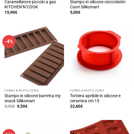
Caramellatore piccolo a gas
Stampo in silicone cioccolatini
KITCHEN’N’COOK
Cuori Silikomart
15,90
€
5,00
€
-4%
FORNO & PASTICCERIA
FORNO & PASTICCERIA
Stampo in silicone barretta my
Tortiera apribile in silicone e
snack Silikomart
ceramica cm 15
Il
Il
9,90
€
9,50
€
22,60
€
prezzo
prezzo
originale
attuale
era:
è:
9,90€.
9,50€.