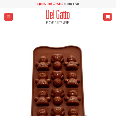
Salta
Spedizioni
GRATIS
sopra € 90
ai
contenuti