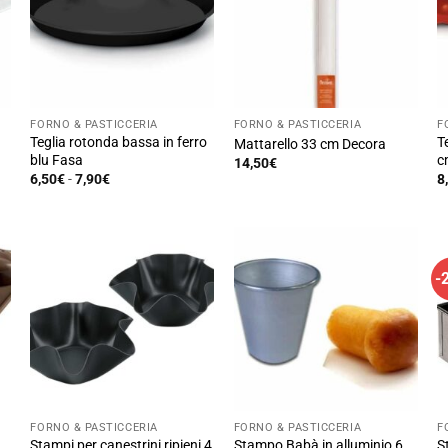
FORNO & PASTICCERIA
FORNO & PASTICCERIA
F
Teglia rotonda bassa in ferro
T
Mattarello 33 cm Decora
blu Fasa
c
14,50
€
Fascia
6,50
€
-
7,90
€
8
di
Questo
prezzo:
prodotto
da
6,50€
ha
a
7,90€
più
-
varianti.
Le
opzioni
possono
essere
scelte
nella
FORNO & PASTICCERIA
FORNO & PASTICCERIA
F
Stampi per canestrini ripieni 4
Stampo Babà in alluminio 6
S