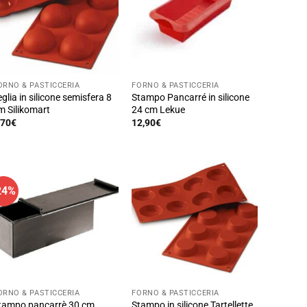
ORNO & PASTICCERIA
FORNO & PASTICCERIA
eglia in silicone semisfera 8
Stampo Pancarré in silicone
m Silikomart
24 cm Lekue
,70
€
12,90
€
24%
ORNO & PASTICCERIA
FORNO & PASTICCERIA
tampo pancarrè 30 cm
Stampo in silicone Tartellette