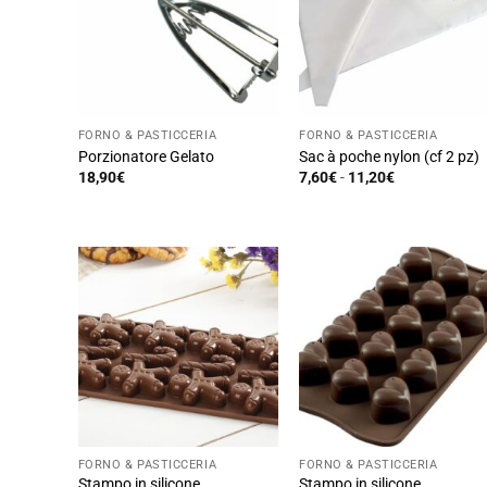
FORNO & PASTICCERIA
FORNO & PASTICCERIA
Porzionatore Gelato
Sac à poche nylon (cf 2 pz)
Fascia
18,90
€
7,60
€
-
11,20
€
di
Questo
Questo
prezzo:
prodotto
prodotto
da
7,60€
ha
ha
a
11,20€
più
più
varianti.
varianti.
Le
Le
opzioni
opzioni
possono
possono
essere
essere
scelte
scelte
nella
nella
FORNO & PASTICCERIA
FORNO & PASTICCERIA
pagina
pagina
Stampo in silicone
Stampo in silicone