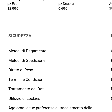
pagina
pz Eva
pz Decora
A
del
12,00
€
6,60
€
3
prodotto
SICUREZZA
Metodi di Pagamento
Metodi di Spedizione
Diritto di Reso
Termini e Condizioni
Trattamento dei Dati
Utilizzo di cookies
Aggiorna le tue preferenze di tracciamento della