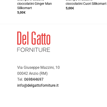
del
del
cioccolatini Ginger Man
cioccolatini Cuori Silikomart
prodotto
prodotto
Silikomart
5,00
€
5,00
€
Via Giuseppe Mazzini, 10
00042 Anzio (RM)
Tel.
069844697
info@delgattoforniture.it