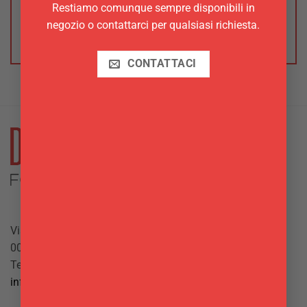
Devi
effettuare l’accesso
per pubblicare una
Restiamo comunque sempre disponibili in
recensione.
negozio o contattarci per qualsiasi richiesta.
CONTATTACI
Via Giuseppe Mazzini, 10
00042 Anzio (RM)
Tel.
069844697
info@delgattoforniture.it