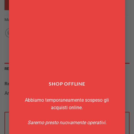
RICHIEDI INFO
Marchio:
Eva
RECENSIONI (0)
Recensioni
SHOP OFFLINE
Ancora non ci sono recensioni.
Abbiamo temporaneamente sospeso gli
acquisti online.
Saremo presto nuovamente operativi.
Recensisci per primo “Spremi agrumi inox Eva”