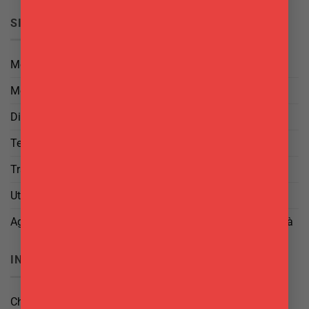
SICUREZZA
Metodi di Pagamento
Metodi di Spedizione
Diritto di Reso
Termini e Condizioni
Trattamento dei Dati
Utilizzo di cookies
Aggiorna le tue preferenze di tracciamento della pubblicità
INFO
Chi Siamo