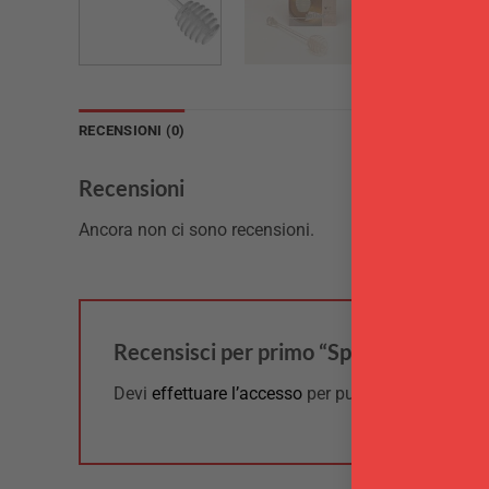
RECENSIONI (0)
Recensioni
Ancora non ci sono recensioni.
Recensisci per primo “Spargimiele Pati
Devi
effettuare l’accesso
per pubblicare una rece