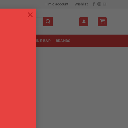
Il mio account
Wishlist
×
OLA
UTENSILI
WINE-BAR
BRANDS
se