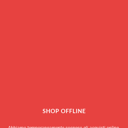
RICHIEDI INFO
COD:
1737
SHOP OFFLINE
Abbiamo temporaneamente sospeso gli acquisti online.