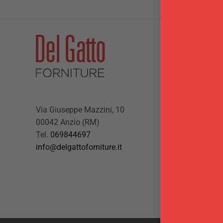
Via Giuseppe Mazzini, 10
00042 Anzio (RM)
Tel.
069844697
info@delgattoforniture.it