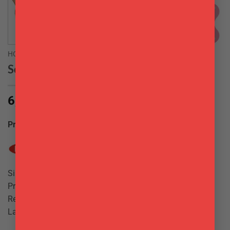
HOME
Sottopentola Colorato Rosti Mepal
6,70
€
Produttore:
Rosti mepal
Si adatta a pentole di tutte le misure.
Protegge il tuo tavolo.
Resiste fino a 220°
Lavabile in lavastoviglie.