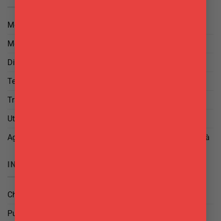
Metodi di Pagamento
Metodi di Spedizione
Diritto di Reso
Termini e Condizioni
Trattamento dei Dati
Utilizzo di cookies
Aggiorna le tue preferenze di tracciamento della pubblicità
INFO
Chi Siamo
Punti Vendita