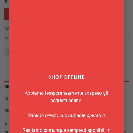
Esaurito
RICHIEDI INFO
COD:
8711269924540
Marchio:
Rosti mepal
SHOP OFFLINE
DESCRIZIONE
Abbiamo temporaneamente sospeso gli
INFORMAZIONI AGGIUNTIVE
acquisti online.
RECENSIONI (0)
Saremo presto nuovamente operativi.
Sottopentola colorato, piccolo e funzionale. Si adatta a
Restiamo comunque sempre disponibili in
qualsiasi dimensione di pentola, resiste a temperature fino