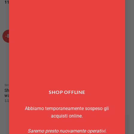
RED LOQI
11,00
€
Il
Il
14,99
€
11,00
€
prezzo
prezzo
originale
attuale
era:
è:
14,99€.
11,00€.
-8%
-27%
SHOPPER
SHOPPER
Shopper Hokusai The Great
Shopper dennis stock venice
SHOP OFFLINE
wave Loqi
beach festival 1968
Il
Il
Il
Il
11,95
€
11,00
€
14,99
€
11,00
€
prezzo
prezzo
prezzo
prezzo
Abbiamo temporaneamente sospeso gli
originale
attuale
originale
attuale
era:
è:
era:
è:
acquisti online.
11,95€.
11,00€.
14,99€.
11,00€.
Saremo presto nuovamente operativi.