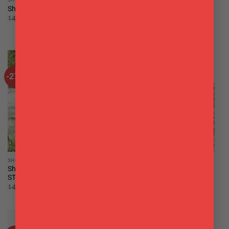
Shopper WILDE BANEFUL
Shopper Sam wilde equi Loqi
BOUNTY LOQI
Il
Il
14,99
€
11,00
€
prezzo
prezzo
Il
Il
14,99
€
11,00
€
originale
attuale
prezzo
prezzo
era:
è:
originale
attuale
14,99€.
11,00€.
era:
è:
14,99€.
11,00€.
-27%
-27%
SHOPPER
SHOPPER
Shopper GENRES LOTTERY
Shopper Leopard LOQI
STRIPES LOQI
Il
Il
14,99
€
11,00
€
prezzo
prezzo
Il
Il
14,99
€
11,00
€
originale
attuale
prezzo
prezzo
era:
è:
originale
attuale
14,99€.
11,00€.
era:
è:
14,99€.
11,00€.