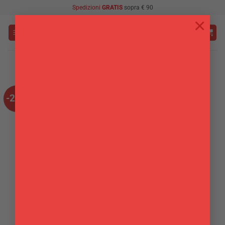
Salta
Spedizioni
GRATIS
sopra € 90
ai
×
contenuti
-27%